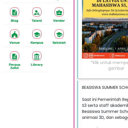
Blog
Talent
Vendor
Venue
Kampus
Sekolah
Perpus
Library
Judul
BEASISWA SUMMER SCHOO
Saat ini Pemerintah R
S3 serta staff akademi
Beasiswa Summer School
animasi 3D, dan sebaga