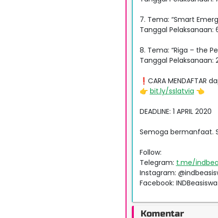
7. Tema: “Smart Emergi
Tanggal Pelaksanaan: 6 
8. Tema: “Riga – the Pe
Tanggal Pelaksanaan: 29
❗CARA MENDAFTAR dapat
👉
bit.ly/sslatvia
👈
DEADLINE: 1 APRIL 2020⁣
Semoga bermanfaat. Sh
Follow:
Telegram:
t.me/indbea
Instagram: @indbeasis
Facebook: INDBeasiswa
Komentar