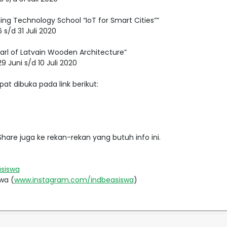
ng Technology School “IoT for Smart Cities””⁣
s/d 31 Juli 2020⁣
arl of Latvain Wooden Architecture”⁣
 Juni s/d 10 Juli 2020⁣
 dibuka pada link berikut:⁣
are juga ke rekan-rekan yang butuh info ini.
siswa
wa (
www.instagram.com/indbeasiswa
)