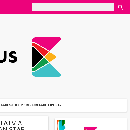
DAN STAF PERGURUAN TINGGI⁣
LATVIA
AN STAF