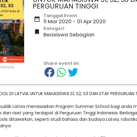
PERGURUAN TINGGI⁣
Tanggal Event
date_range
11 Mar 2020 - 01 Apr 2020
Kategori

Beasiswa Sebagian
Share event ini
L DI LATVIA UNTUK MAHASISWA S1, S2, S3 DAN STAF PERGURUAN T
epublik Latvia menawarkan Program Summer School bagi anda ma
k dan riset yang terdapat di Perguruan Tinggi Indonesia. Berba
s ditawarkan, seperti studi bahasa dan budaya Latvia, robotika,
inya.⁣