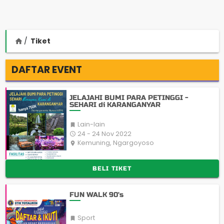
Tiket
home
DAFTAR EVENT
JELAJAHI BUMI PARA PETINGGI -
SEHARI di KARANGANYAR
Lain-lain

24 - 24 Nov 2022

Kemuning, Ngargoyoso
place
BELI TIKET
FUN WALK 90's
Sport
