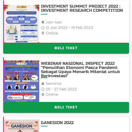
INVESTMENT SUMMIT PROJECT 2022 :
INVESTMENT RESEARCH COMPETITION
Lain-lain

12 Jan 2022 - 19 Feb 2022

Online
place
BELI TIKET
WEBINAR NASIONAL INSPECT 2022
“Pemulihan Ekonomi Pasca Pandemi:
Sebagai Upaya Menarik Milenial untuk
Berinvestasi"
Seminar

26 - 27 Feb 2022

Online
place
BELI TIKET
GANESION 2022