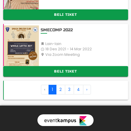
BELI TIKET
SMECOMP 2022
Lain-lain

18 Des 2021 - 14 Mar 2022

Via Zoom Meeting
place
BELI TIKET
‹
1
2
3
4
›