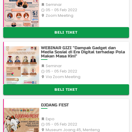
Seminar

05 - 05 Feb 2022

Zoom Meeting
place
BELI TIKET
WEBINAR GIZI "Dampak Gadget dan
Media Sosial di Era Digital terhadap Pola
Makan Masa Kini"
Seminar

05 - 05 Feb 2022

Via Zoom Meeting
place
BELI TIKET
DJOANG FEST
Expo

05 - 05 Feb 2022

Museum Joang 45, Menteng
place