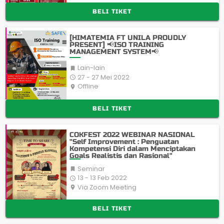
BELI TIKET
[HIMATEMIA FT UNILA PROUDLY
PRESENT] 📢ISO TRAINING
MANAGEMENT SYSTEM📢
Lain-lain

27 - 27 Mei 2022

Offline
place
BELI TIKET
COKFEST 2022 WEBINAR NASIONAL
"Self Improvement : Penguatan
Kompetensi Diri dalam Menciptakan
Goals Realistis dan Rasional"
Seminar

13 - 13 Feb 2022

Via Zoom Meeting
place
BELI TIKET