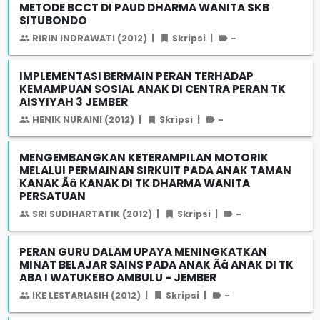
METODE BCCT DI PAUD DHARMA WANITA SKB
SITUBONDO
RIRIN INDRAWATI (2012)
|
Skripsi
|
-
IMPLEMENTASI BERMAIN PERAN TERHADAP
KEMAMPUAN SOSIAL ANAK DI CENTRA PERAN TK
AISYIYAH 3 JEMBER
HENIK NURAINI (2012)
|
Skripsi
|
-
MENGEMBANGKAN KETERAMPILAN MOTORIK
MELALUI PERMAINAN SIRKUIT PADA ANAK TAMAN
KANAK Ãâ KANAK DI TK DHARMA WANITA
PERSATUAN
SRI SUDIHARTATIK (2012)
|
Skripsi
|
-
PERAN GURU DALAM UPAYA MENINGKATKAN
MINAT BELAJAR SAINS PADA ANAK Ãâ ANAK DI TK
ABA I WATUKEBO AMBULU - JEMBER
IKE LESTARIASIH (2012)
|
Skripsi
|
-