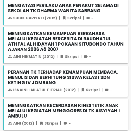
MENGATASI PERILAKU ANAK PENAKUT SELAMA DI
SEKOLAH TK DHARMA WANITA SABRANG
SUCIK HARIYATI (2012)
|
Skripsi
|
-
MENINGKATKAN KEMAMPUAN BERBAHASA
MELALUI KEGIATAN BERCERITA DI RAUDHATUL
ATHFAL AL HIDAYAH 1 POKAAN SITUBONDO TAHUN
AJARAN 2006 Ãâ 2007
AINI HIKMATIN (2012)
|
Skripsi
|
-
PERANAN TK TERHADAP KEMAMPUAN MEMBACA,
MENULIS DAN BERHITUNG SISWA KELAS I SDN
KETING IV JOMBANG
ISNAINI LAILATUL FITRIAH (2012)
|
Skripsi
|
-
MENINGKATKAN KECERDASAN KINESTETIK ANAK
MELALUI KEGIATAN MENGGORES DI TK AISYIYAH I
AMBULU
AINI (2012)
|
Skripsi
|
-