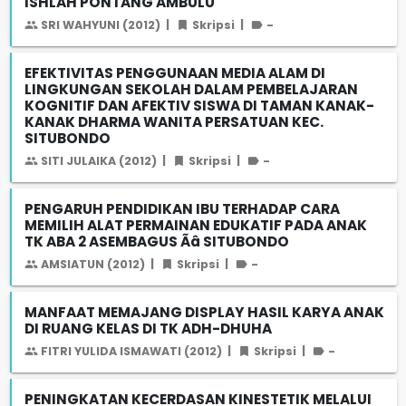
ISHLAH PONTANG AMBULU
SRI WAHYUNI (2012)
|
Skripsi
|
-
EFEKTIVITAS PENGGUNAAN MEDIA ALAM DI
LINGKUNGAN SEKOLAH DALAM PEMBELAJARAN
KOGNITIF DAN AFEKTIV SISWA DI TAMAN KANAK-
KANAK DHARMA WANITA PERSATUAN KEC.
SITUBONDO
SITI JULAIKA (2012)
|
Skripsi
|
-
PENGARUH PENDIDIKAN IBU TERHADAP CARA
MEMILIH ALAT PERMAINAN EDUKATIF PADA ANAK
TK ABA 2 ASEMBAGUS Ãâ SITUBONDO
AMSIATUN (2012)
|
Skripsi
|
-
MANFAAT MEMAJANG DISPLAY HASIL KARYA ANAK
DI RUANG KELAS DI TK ADH-DHUHA
FITRI YULIDA ISMAWATI (2012)
|
Skripsi
|
-
PENINGKATAN KECERDASAN KINESTETIK MELALUI