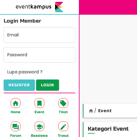
Login Member
Email
Password
Lupa password ?
REGISTER
LOGIN
Event
home
Home
Event
Tiket
Kategori Event
Forum
Beasiswa
Tryout