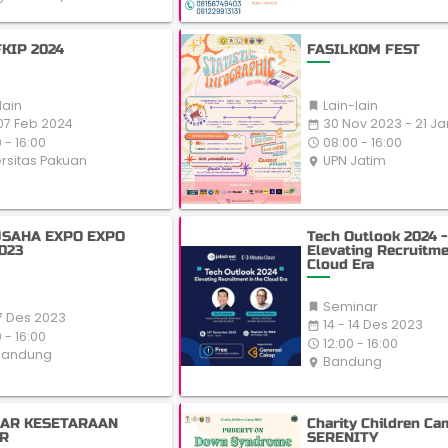
KIP 2024
FASILKOM FEST
lain
Lain-lain

07 Feb 2024
30 Nov 2023 - 21 J
date_range
 - 16:00
08:00 - 16:00
access_time
rsitas Pakuan
UPN Jatim
place
SAHA EXPO EXPO
Tech Outlook 2024 
023
Elevating Recruitme
Cloud Era
Seminar

17 Des 2023
14 - 14 Des 2023
date_range
 - 16:00
12:00 - 16:00
access_time
Bandung
Bandung
place
AR KESETARAAN
Charity Children Ca
R
SERENITY