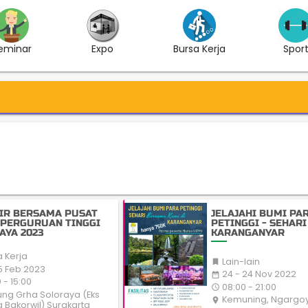
eminar
Expo
Bursa Kerja
Spor
AIR BERSAMA PUSAT
JELAJAHI BUMI PA
 PERGURUAN TINGGI
PETINGGI - SEHARI 
AYA 2023
KARANGANYAR
 Kerja
Lain-lain

15 Feb 2023
24 - 24 Nov 2022
date_range
 - 15:00
08:00 - 21:00
access_time
g Grha Soloraya (Eks
Kemuning, Ngargo
place
Bakorwil) Surakarta