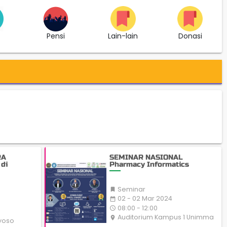
t
Pensi
Lain-lain
Donasi
RA
SEMINAR NASIONAL
di
Pharmacy Informatics
Seminar

02 - 02 Mar 2024
date_range
08:00 - 12:00
access_time
Auditorium Kampus 1 Unimma
place
yoso