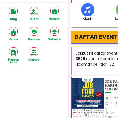
Musik
S
Blog
Talent
Vendor
DAFTAR EVENT
Venue
Kampus
Sekolah
Berikut ini daftar event
3629
event ditemukan
Perpus
Library
Judul
Halaman ke 1 dari 152
JOB F
KARIR
SOLOR
Bursa

14 - 
date_range
09:00
access_time
Gedun
place
Gedung 