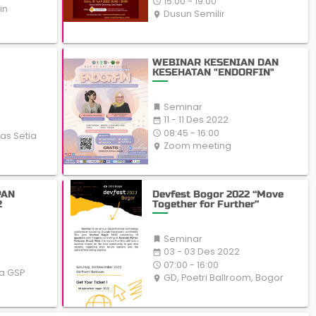
15:00 - 19:00
access_time
in
Dusun Semilir
place
WEBINAR KESENIAN DAN
KESEHATAN "ENDORFIN"
Seminar

11 - 11 Des 2022
date_range
08:45 - 16:00
access_time
as Setia
Zoom meeting
place
PAN
Devfest Bogor 2022 “Move
2
Together for Further”
Seminar

03 - 03 Des 2022
date_range
07:00 - 16:00
access_time
a GSP
GD, Poetri Ballroom, Bogor
place