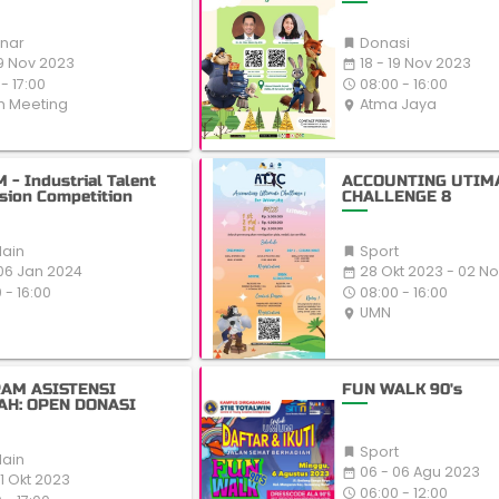
nar
Donasi

19 Nov 2023
18 - 19 Nov 2023
date_range
- 17:00
08:00 - 16:00
access_time
 Meeting
Atma Jaya
place
 - Industrial Talent
ACCOUNTING UTIM
sion Competition
CHALLENGE 8
lain
Sport

06 Jan 2024
28 Okt 2023 - 02 N
date_range
 - 16:00
08:00 - 16:00
access_time
UMN
place
AM ASISTENSI
FUN WALK 90's
AH: OPEN DONASI
Sport

lain
06 - 06 Agu 2023
date_range
31 Okt 2023
06:00 - 12:00
access_time