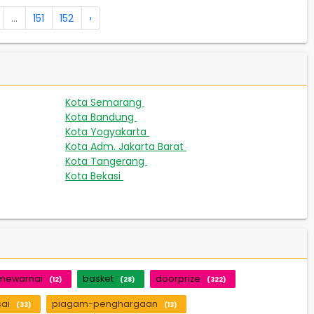
...
151
152
›
Kota Semarang
267
Kota Bandung
189
Kota Yogyakarta
163
Kota Adm. Jakarta Barat
131
Kota Tangerang
67
Kota Bekasi
42
mewarnai
basket
doorprize
(12)
(28)
(322)
sai
piagam-penghargaan
(33)
(13)