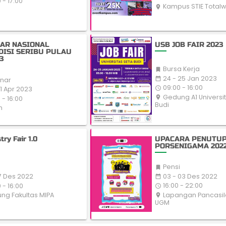
 - 17:00
Kampus STIE Totalw
place
AR NASIONAL
USB JOB FAIR 2023
DISI SERIBU PULAU
3
Bursa Kerja

24 - 25 Jan 2023
date_range
nar
09:00 - 16:00
access_time
01 Apr 2023
Gedung A1 Universit
place
 - 16:00
Budi
m
ry Fair 1.0
UPACARA PENUTU
PORSENIGAMA 202
Pensi

03 - 03 Des 2022
17 Des 2022
date_range
16:00 - 22:00
 - 16:00
access_time
Lapangan Pancasil
g Fakultas MIPA
place
UGM