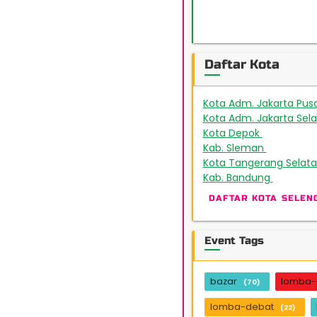
Daftar Kota
Kota Adm. Jakarta Pus
Kota Adm. Jakarta Sel
Kota Depok
172
Kab. Sleman
151
Kota Tangerang Selat
Kab. Bandung
48
DAFTAR KOTA SELEN
Event Tags
bazar
lomba-
(70)
lomba-debat
(22)