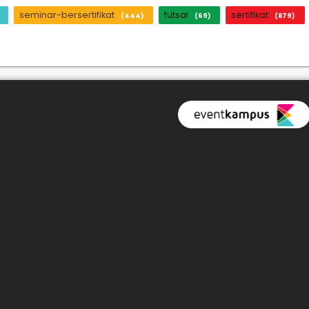
seminar-bersertifikat
futsal
sertifikat
(444)
(69)
(879)