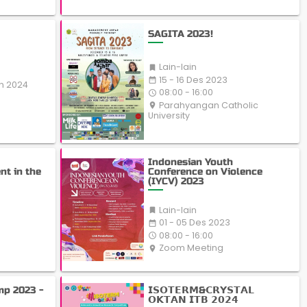
SAGITA 2023!
Lain-lain

15 - 16 Des 2023
date_range
an 2024
08:00 - 16:00
access_time
Parahyangan Catholic
place
University
-
Indonesian Youth
nt in the
Conference on Violence
(IYCV) 2023
Lain-lain

01 - 05 Des 2023
date_range
08:00 - 16:00
access_time
Zoom Meeting
place
mp 2023 -
𝗜𝗦𝗢𝗧𝗘𝗥𝗠&𝗖𝗥𝗬𝗦𝗧𝗔𝗟
𝗢𝗞𝗧𝗔𝗡 𝗜𝗧𝗕 𝟮𝟬𝟮𝟰