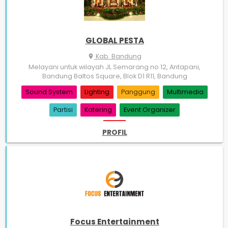
GLOBAL PESTA
Kab. Bandung
place
Melayani untuk wilayah JL.Semarang no 12, Antapani,
Bandung Baltos Square, Blok D1 R11, Bandung
Sound System
Lighting
Panggung
Multimedia
Partisi
Katering
Event Organizer
PROFIL
Focus Entertainment