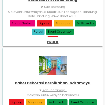
Kab. Bandung
place
Melayani untuk wilayah Jl. Dipati Ukur, Lebakgede, Bandung,
Kota Bandung, Jawa Barat 40135
Sound System
Lighting
Panggung
Multimedia
Partisi
Event Organizer
PROFIL
Paket Dekorasi Pernikahan Indramayu
Kab. Indramayu
place
Melayani untuk wilayah Indramayu
Lighting
Panggung
Multimedia
Event Organizer