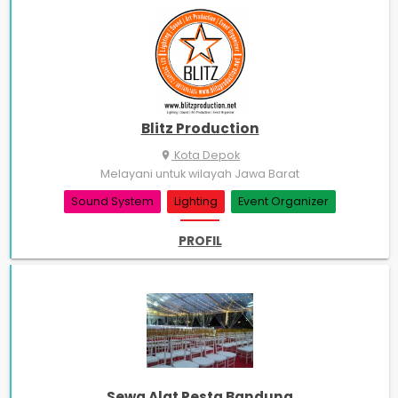
Blitz Production
Kota Depok
place
Melayani untuk wilayah Jawa Barat
Sound System
Lighting
Event Organizer
PROFIL
Sewa Alat Pesta Bandung