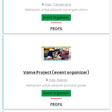
Kab. Tangerang
place
Melayani untuk wilayah larangan utara
Event Organizer
PROFIL
Vame Project (event organizer)
Kab. Bekasi
place
Melayani untuk wilayah pondok gede
Event Organizer
PROFIL