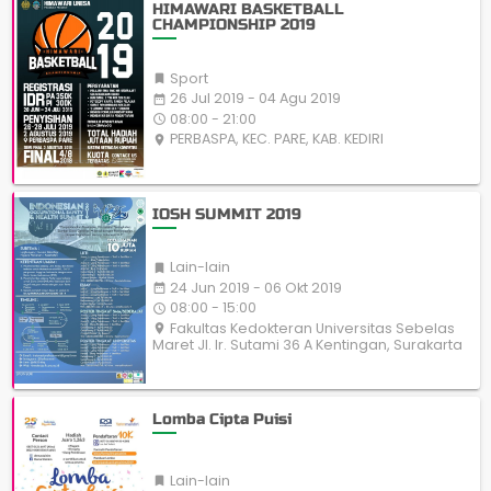
HIMAWARI BASKETBALL
CHAMPIONSHIP 2019
Sport

26 Jul 2019 - 04 Agu 2019
date_range
08:00 - 21:00
access_time
PERBASPA, KEC. PARE, KAB. KEDIRI
place
IOSH SUMMIT 2019
Lain-lain

24 Jun 2019 - 06 Okt 2019
date_range
08:00 - 15:00
access_time
Fakultas Kedokteran Universitas Sebelas
place
Maret Jl. Ir. Sutami 36 A Kentingan, Surakarta
Lomba Cipta Puisi
Lain-lain
