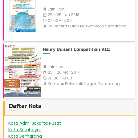
Lain-lain

25 - 25 Jan 2018
date_range
07:00 - 15:00
access_time
Universitas Dian Nuswantoro Semarang
place
Henry Dunant Competition VIII
Lain-lain

25 - 26 Mar 2017
date_range
08:00 - 18:00
access_time
Kampus Politeknik Negeri Semarang
place
Daftar Kota
Kota Adm. Jakarta Pusat
508
Kota Surabaya
449
Kota Semarang
267