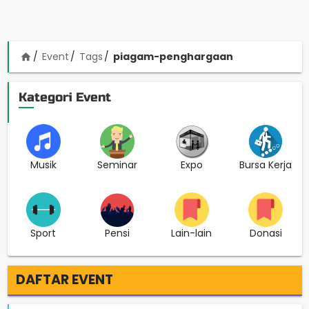
Event
Tags
piagam-penghargaan
home
Kategori Event
Musik
Seminar
Expo
Bursa Kerja
Sport
Pensi
Lain-lain
Donasi
DAFTAR EVENT