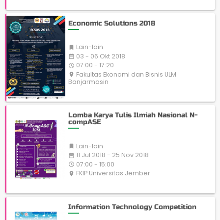
Economic Solutions 2018
Lain-lain

03 - 06 Okt 2018
date_range
07:00 - 17:20
access_time
Fakultas Ekonomi dan Bisnis ULM
place
Banjarmasin
Lomba Karya Tulis Ilmiah Nasional N-
compASE
Lain-lain

11 Jul 2018 - 25 Nov 2018
date_range
07:00 - 15:00
access_time
FKIP Universitas Jember
place
Information Technology Competition