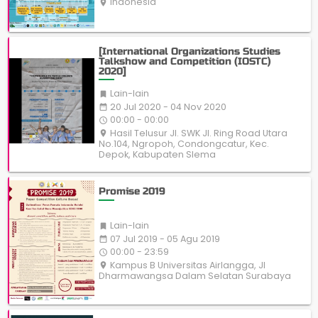
Indonesia
place
[International Organizations Studies
Talkshow and Competition (IOSTC)
2020]
Lain-lain

20 Jul 2020 - 04 Nov 2020
date_range
00:00 - 00:00
access_time
Hasil Telusur Jl. SWK Jl. Ring Road Utara
place
No.104, Ngropoh, Condongcatur, Kec.
Depok, Kabupaten Slema
Promise 2019
Lain-lain

07 Jul 2019 - 05 Agu 2019
date_range
00:00 - 23:59
access_time
Kampus B Universitas Airlangga, Jl
place
Dharmawangsa Dalam Selatan Surabaya