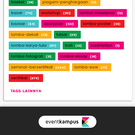
basket
piagam-penghargaan
(28)
(13)
bazar
workshop
lomba-mewarnai
(70)
(251)
(12)
bazaar
doorprize
lomba-poster
(53)
(322)
(39)
lomba-debat
futsal
(22)
(69)
lomba-karya-tulis
trofi
badminton
(87)
(32)
(11)
lomba-fotografi
lomba-essay
(31)
(38)
seminar-bersertifikat
lomba-esai
(444)
(33)
sertifikat
(879)
TAGS LAINNYA