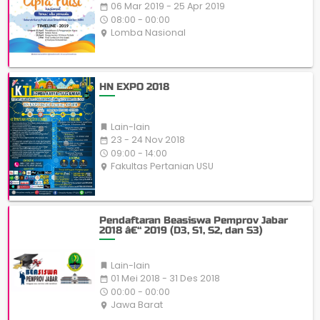
06 Mar 2019 - 25 Apr 2019
date_range
08:00 - 00:00
access_time
Lomba Nasional
place
HN EXPO 2018
Lain-lain

23 - 24 Nov 2018
date_range
09:00 - 14:00
access_time
Fakultas Pertanian USU
place
Pendaftaran Beasiswa Pemprov Jabar
2018 â€“ 2019 (D3, S1, S2, dan S3)
Lain-lain

01 Mei 2018 - 31 Des 2018
date_range
00:00 - 00:00
access_time
Jawa Barat
place