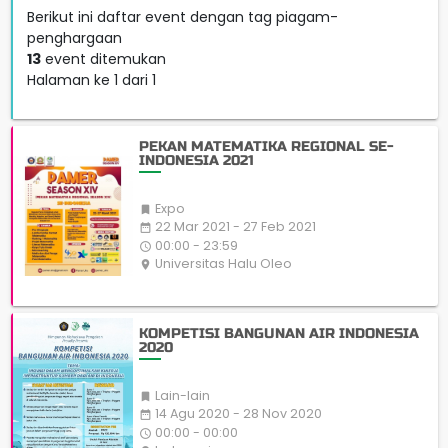
Berikut ini daftar event dengan tag piagam-
penghargaan
13
event ditemukan
Halaman ke 1 dari 1
PEKAN MATEMATIKA REGIONAL SE-
INDONESIA 2021
Expo

22 Mar 2021 - 27 Feb 2021
date_range
00:00 - 23:59
access_time
Universitas Halu Oleo
place
KOMPETISI BANGUNAN AIR INDONESIA
2020
Lain-lain

14 Agu 2020 - 28 Nov 2020
date_range
00:00 - 00:00
access_time