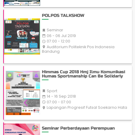
POLPOS TALKSHOW
Seminar

06 - 06 Jul 2019
date_range
07:00 - 12:00
access_time
Auditorium Politeknik Pos Indonesia
place
Bandung
Himmas Cup 2018 Hmj Ilmu Komunikasi
Humas Sportmanship Can Be Solidariy
Sport

14 - 16 Sep 2018
date_range
07:00 - 07:00
access_time
Lapangan Progresif Futsal Soekarno Hata
place
Seminar Perberdayaan Perempuan