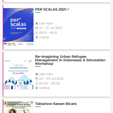
PER SCALAS 2021🎉
Lain-lain

21 - 27 Jul 2021
date_range
08:01 - 16:01
access_time
online
place
Re-imagining Urban Refugee
Management in Indonesia: A Simulation
Workshop
Lain-lain

23 - 24 Jul 2021
date_range
00:00 - 00:00
access_time
Online
place
Talkshow Kawan Bicara