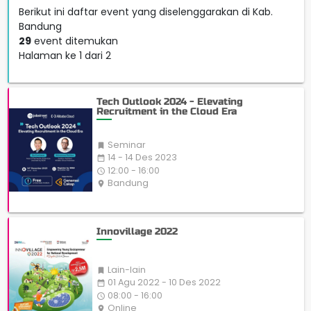
Berikut ini daftar event yang diselenggarakan di Kab.
Bandung
29
event ditemukan
Halaman ke 1 dari 2
Tech Outlook 2024 - Elevating
Recruitment in the Cloud Era
Seminar

14 - 14 Des 2023
date_range
12:00 - 16:00
access_time
Bandung
place
Innovillage 2022
Lain-lain

01 Agu 2022 - 10 Des 2022
date_range
08:00 - 16:00
access_time
Online
place