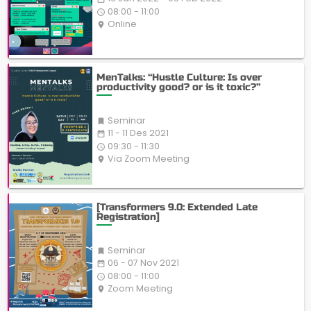
08:00 - 11:00
access_time
Online
place
MenTalks: “Hustle Culture: Is over
productivity good? or is it toxic?”
Seminar

11 - 11 Des 2021
date_range
09:30 - 11:30
access_time
Via Zoom Meeting
place
[Transformers 9.0: Extended Late
Registration]
Seminar

06 - 07 Nov 2021
date_range
08:00 - 11:00
access_time
Zoom Meeting
place