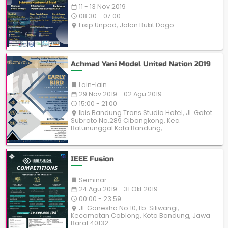
11 - 13 Nov 2019
date_range
08:30 - 07:00
access_time
Fisip Unpad, Jalan Bukit Dago
place
Achmad Yani Model United Nation 2019
Lain-lain

29 Nov 2019 - 02 Agu 2019
date_range
15:00 - 21:00
access_time
Ibis Bandung Trans Studio Hotel, Jl. Gatot
place
Subroto No.289 Cibangkong, Kec.
Batununggal Kota Bandung,
IEEE Fusion
Seminar

24 Agu 2019 - 31 Okt 2019
date_range
00:00 - 23:59
access_time
Jl. Ganesha No.10, Lb. Siliwangi,
place
Kecamatan Coblong, Kota Bandung, Jawa
Barat 40132