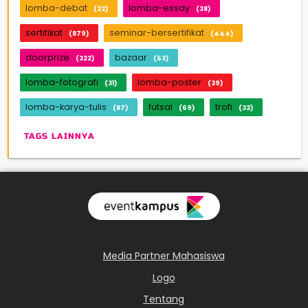
lomba-debat
lomba-essay
(22)
(38)
sertifikat
seminar-bersertifikat
(879)
(444)
doorprize
bazaar
(322)
(53)
lomba-fotografi
lomba-poster
(31)
(39)
lomba-karya-tulis
futsal
trofi
(87)
(69)
(32)
TAGS LAINNYA
Media Partner Mahasiswa
Logo
Tentang