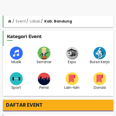
Event
Lokasi
Kab. Bandung
home
Kategori Event
Musik
Seminar
Expo
Bursa Kerja
Sport
Pensi
Lain-lain
Donasi
DAFTAR EVENT