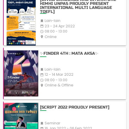
HIMHI UNPAS PROUDLY PRESENT
INTERNATIONAL MULTI LANGUAGE
TOEFL]
Lain-lain

23 - 24 Apr 2022
date_range
08:00 - 13:00
access_time
Online
place
✨FINDER 4TH : MATA AKSA✨
Lain-lain

12 - 14 Mar 2022
date_range
08:00 - 13:00
access_time
Online & Offline
place
[SCRIPT 2022 PROUDLY PRESENT]
Seminar

16 Jan 2022 - 06 Feb 2022
date_range