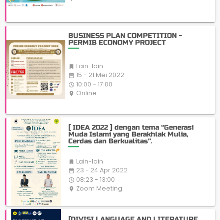
BUSINESS PLAN COMPETITION -
PERMIB ECONOMY PROJECT
Lain-lain

15 - 21 Mei 2022
date_range
10:00 - 17:00
access_time
Online
place
[ IDEA 2022 ] dengan tema “Generasi
Muda Islami yang Berakhlak Mulia,
Cerdas dan Berkualitas”.
Lain-lain

23 - 24 Apr 2022
date_range
08:23 - 13:00
access_time
Zoom Meeting
place
[DIVISI LANGUAGE AND LITERATURE