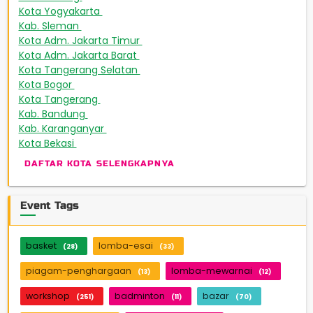
Kota Yogyakarta
163
Kab. Sleman
151
Kota Adm. Jakarta Timur
143
Kota Adm. Jakarta Barat
131
Kota Tangerang Selatan
93
Kota Bogor
88
Kota Tangerang
67
Kab. Bandung
48
Kab. Karanganyar
46
Kota Bekasi
42
DAFTAR KOTA SELENGKAPNYA
Event Tags
basket
lomba-esai
(28)
(33)
piagam-penghargaan
lomba-mewarnai
(13)
(12)
workshop
badminton
bazar
(251)
(11)
(70)