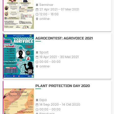
Seminar

27 Apr 2021 - 07 Mei 2021
date_range
12:00 - 16:00
access_time
online
place
AGROCONTEST: AGRIVOICE 2021
Sport

19 Apr 2021 - 30 Mei 2021
date_range
00:00 - 00:00
access_time
online
place
PLANT PROTECTION DAY 2020
Expo

14 Sep 2020 - 14 Okt 2020
date_range
00:00 - 00:00
access_time
Bandung