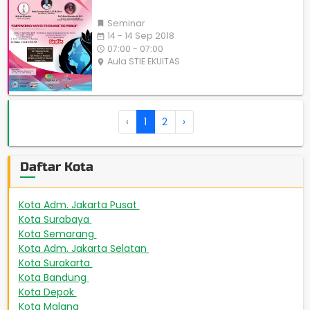
Seminar

14 - 14 Sep 2018
date_range
07:00 - 07:00
access_time
Aula STIE EKUITAS
place
‹
1
2
›
Daftar Kota
Kota Adm. Jakarta Pusat
508
Kota Surabaya
449
Kota Semarang
267
Kota Adm. Jakarta Selatan
231
Kota Surakarta
224
Kota Bandung
189
Kota Depok
172
Kota Malang
165