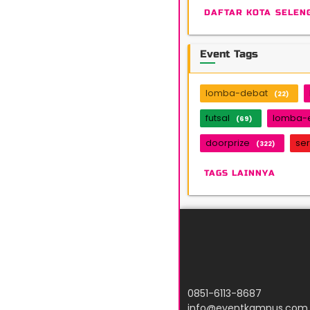
DAFTAR KOTA SELEN
Event Tags
lomba-debat
(22)
futsal
lomba-
(69)
doorprize
ser
(322)
TAGS LAINNYA
0851-6113-8687
info@eventkampus.com