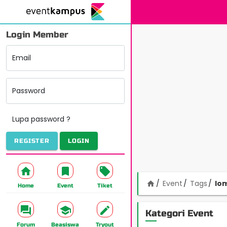
Login Member
Email
Password
Lupa password ?
REGISTER
LOGIN
Event
Tags
lo
home
Home
Event
Tiket
Kategori Event
Forum
Beasiswa
Tryout