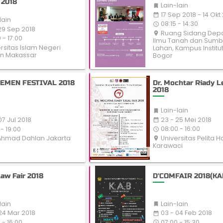
 2018
Lain-lain

17 Sep 2018 - 14 Okt
date_range
lain
08:15 - 14:30
access_time
29 Sep 2018
Ruang Sidang Dep
place
 - 17:00
Ilmu Tanah dan Sum
rsitas Islam Negeri
Lahan, Kampus Institu
in Makassar
Bogor
EMEN FESTIVAL 2018
Dr. Mochtar Riady Le
2018
Lain-lain

23 - 25 Mei 2018
07 Jul 2018
date_range
08:00 - 16:00
- 19:00
access_time
Universitas Pelita 
Ahmad Dahlan Jakarta
place
Karawaci
Law Fair 2018
D'COMFAIR 2018(KA
lain
Lain-lain

24 Mar 2018
03 - 04 Feb 2018
date_range
 - 16:00
07:00 - 15:30
access_time