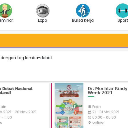
eminar
Expo
Bursa Kerja
Spor
nt dengan tag lomba-debat
 Debat Nasional
𝗗𝗿. 𝗠𝗼𝗰𝗵𝘁𝗮𝗿 𝗥𝗶𝗮𝗱𝘆
land❗
𝗪𝗲𝗲𝗸 𝟮𝟬𝟮𝟭
lain
Expo

p 2021 - 28 Nov 2021
21 - 31 Mei 2021
date_range
- 11:00
00:00 - 00:00
access_time
ne
online
place