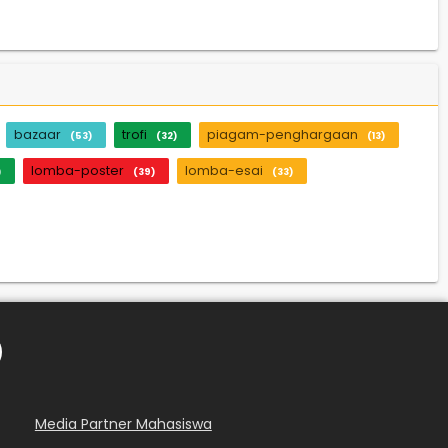
bazaar
trofi
piagam-penghargaan
(53)
(32)
(13)
lomba-poster
lomba-esai
)
(39)
(33)
Media Partner Mahasiswa