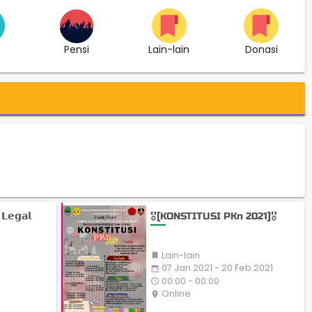
t
Pensi
Lain-lain
Donasi
 𝗟𝗲𝗴𝗮𝗹
🎖️[KONSTITUSI PKn 2021]🎖️
Lain-lain

07 Jan 2021 - 20 Feb 2021
date_range
00:00 - 00:00
access_time
Online
place