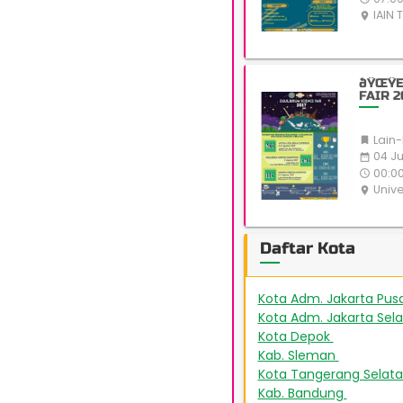
IAIN 
place
ðŸŒŸE
FAIR 
Lain-

04 Ju
date_range
00:00
access_time
Unive
place
Daftar Kota
Kota Adm. Jakarta Pus
Kota Adm. Jakarta Sel
Kota Depok
172
Kab. Sleman
151
Kota Tangerang Selat
Kab. Bandung
48