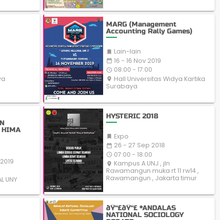
MARG (Management
Accounting Rally Games)
Lain-lain

16 - 16 Nov 2019
date_range
08:00 - 17:00
access_time
Hall Universitas Widya Kartika
ya
place
Surabaya
HYSTERIC 2018
N
 HIMA
Expo

26 - 27 Sep 2018
date_range
07:00 - 18:00
access_time
 2019
Kampus A UNJ , jln
place
Rawamangun muka rt 11 rw14 ,
Rawamangun , Jakarta timur
AL UNY
ðŸ“£ðŸ“£ *ANDALAS
NATIONAL SOCIOLOGY