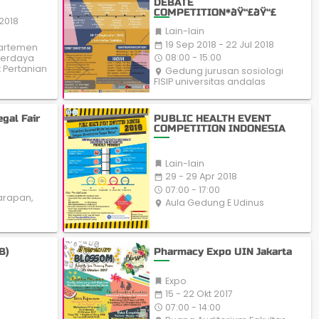
DEBATE
COMPETITION*ðŸ“£ðŸ“£
 2018
Lain-lain

19 Sep 2018 - 22 Jul 2018
date_range
artemen
08:00 - 15:00
berdaya
access_time
t Pertanian
Gedung jurusan sosiologi
place
FISIP universitas andalas
gal Fair
PUBLIC HEALTH EVENT
COMPETITION INDONESIA
Lain-lain

29 - 29 Apr 2018
date_range
07:00 - 17:00
access_time
Harapan,
Aula Gedung E Udinus
place
B)
Pharmacy Expo UIN Jakarta
Expo

15 - 22 Okt 2017
date_range
07:00 - 14:00
access_time