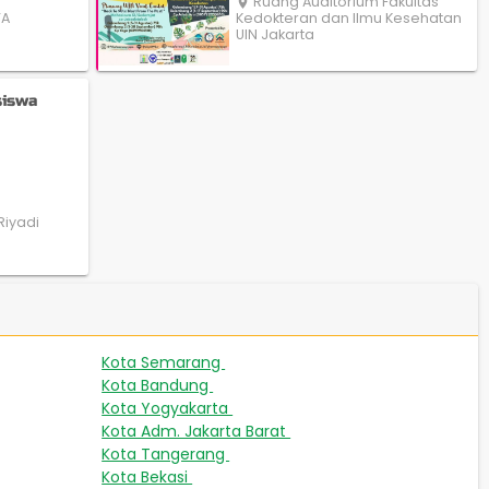
Ruang Auditorium Fakultas
place
TA
Kedokteran dan Ilmu Kesehatan
UIN Jakarta
siswa
Riyadi
Kota Semarang
267
Kota Bandung
189
Kota Yogyakarta
163
Kota Adm. Jakarta Barat
131
Kota Tangerang
67
Kota Bekasi
42