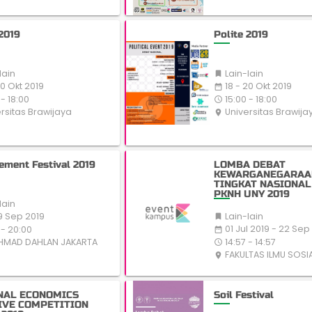
 2019
Polite 2019
lain
Lain-lain

20 Okt 2019
18 - 20 Okt 2019
date_range
- 18:00
15:00 - 18:00
access_time
rsitas Brawijaya
Universitas Brawija
place
ment Festival 2019
LOMBA DEBAT
KEWARGANEGARAA
TINGKAT NASIONAL
PKNH UNY 2019
lain
Lain-lain
19 Sep 2019

01 Jul 2019 - 22 Sep
 - 20:00
date_range
14:57 - 14:57
AHMAD DAHLAN JAKARTA
access_time
FAKULTAS ILMU SOSI
place
NAL ECONOMICS
Soil Festival
IVE COMPETITION