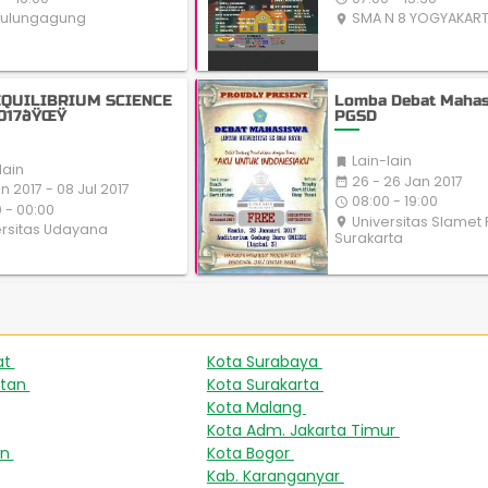
Tulungagung
SMA N 8 YOGYAKAR
place
QUILIBRIUM SCIENCE
Lomba Debat Maha
2017ðŸŒŸ
PGSD
Lain-lain

lain
26 - 26 Jan 2017
date_range
n 2017 - 08 Jul 2017
08:00 - 19:00
access_time
 - 00:00
Universitas Slamet 
place
rsitas Udayana
Surakarta
at
Kota Surabaya
508
449
atan
Kota Surakarta
231
224
Kota Malang
165
Kota Adm. Jakarta Timur
143
an
Kota Bogor
93
88
Kab. Karanganyar
46