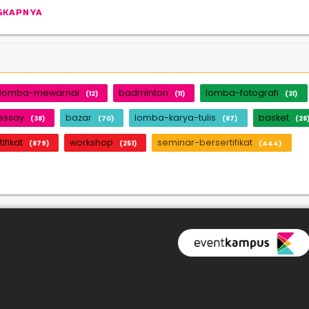
GKAPNYA
lomba-mewarnai
badminton
lomba-fotografi
(12)
(11)
(31)
essay
bazar
lomba-karya-tulis
basket
(38)
(70)
(87)
(28
tifikat
workshop
seminar-bersertifikat
(879)
(251)
(444)