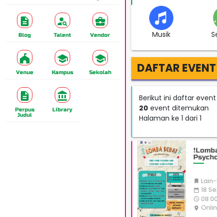
Musik
S
Blog
Talent
Vendor
DAFTAR EVENT
Venue
Kampus
Sekolah
Berikut ini daftar eve
20
event ditemukan
Perpus
Library
Judul
Halaman ke 1 dari 1
❗Lomba
Psycho
Lain-

18 Se
date_range
08:00 
access_time
Onli
place