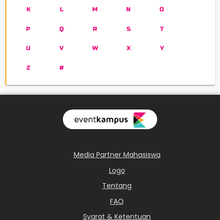
K
L
M
N
O
P
Q
R
S
T
U
V
W
X
Y
Z
#
Media Partner Mahasiswa
Logo
Tentang
FAQ
Syarat & Ketentuan