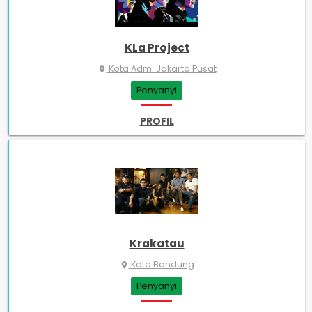
KLa Project
Kota Adm. Jakarta Pusat
place
Penyanyi
PROFIL
Krakatau
Kota Bandung
place
Penyanyi