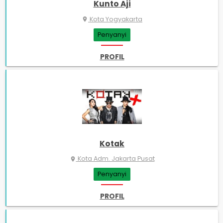
Kunto Aji
Kota Yogyakarta
place
Penyanyi
PROFIL
Kotak
Kota Adm. Jakarta Pusat
place
Penyanyi
PROFIL