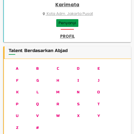
Karimata
Kota Adm. Jakarta Pusat
place
Penyanyi
PROFIL
Talent Berdasarkan Abjad
A
B
C
D
E
F
G
H
I
J
K
L
M
N
O
P
Q
R
S
T
U
V
W
X
Y
Z
#