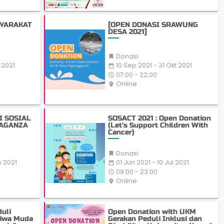
SYARAKAT
[OPEN DONASI SRAWUNG
DESA 2021]
Donasi

 2021
10 Sep 2021 - 31 Okt 2021
date_range
07:00 - 22:00
access_time
Online
place
I SOSIAL
SOSACT 2021 : Open Donation
AGANZA
(Let's Support Children With
Cancer)
Donasi

p 2021
01 Jun 2021 - 10 Jul 2021
date_range
09:00 - 23:00
access_time
Online
place
uli
Open Donation with UKM
Jiwa Muda
Gerakan Peduli Inklusi dan