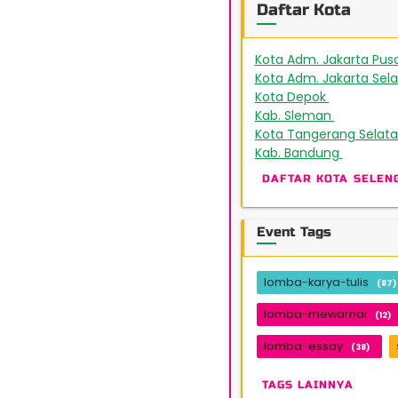
Daftar Kota
Kota Adm. Jakarta Pus
Kota Adm. Jakarta Sel
Kota Depok
172
Kab. Sleman
151
Kota Tangerang Selat
Kab. Bandung
48
DAFTAR KOTA SELEN
Event Tags
lomba-karya-tulis
(87)
lomba-mewarnai
(12)
lomba-essay
(38)
TAGS LAINNYA