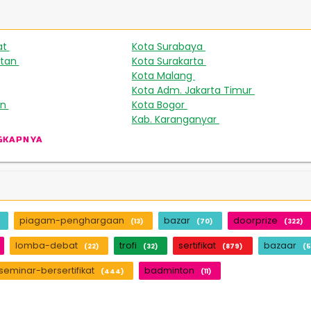
at
Kota Surabaya
508
449
atan
Kota Surakarta
231
224
Kota Malang
165
Kota Adm. Jakarta Timur
143
an
Kota Bogor
93
88
Kab. Karanganyar
46
GKAPNYA
piagam-penghargaan
bazar
doorprize
(13)
(70)
(322)
lomba-debat
trofi
sertifikat
bazaar
(22)
(32)
(879)
(5
seminar-bersertifikat
badminton
(444)
(11)