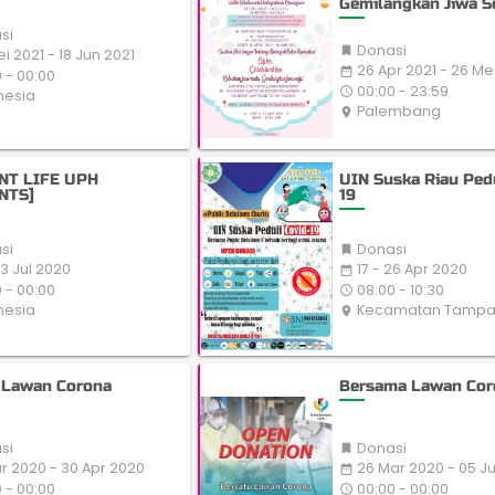
Gemilangkan Jiwa S
si
Donasi

i 2021 - 18 Jun 2021
26 Apr 2021 - 26 Me
date_range
 - 00:00
00:00 - 23:59
access_time
nesia
Palembang
place
NT LIFE UPH
UIN Suska Riau Pedu
NTS]
19
si
Donasi

23 Jul 2020
17 - 26 Apr 2020
date_range
 - 00:00
08:00 - 10:30
access_time
nesia
Kecamatan Tamp
place
Lawan Corona
Bersama Lawan Cor
si
Donasi

r 2020 - 30 Apr 2020
26 Mar 2020 - 05 J
date_range
 - 00:00
00:00 - 00:00
access_time