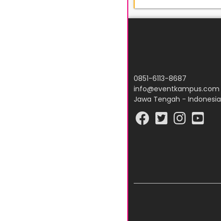
0851-6113-8687
info@eventkampus.com
Jawa Tengah - Indonesia