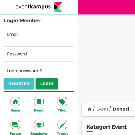
Login Member
Email
Password
Lupa password ?
REGISTER
LOGIN
Event
Donasi
home
Home
Event
Tiket
Kategori Event
Forum
Beasiswa
Tryout