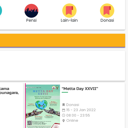
t
Pensi
Lain-lain
Donasi
Utama
“Metta Day XXVII”
punagara,
Donasi

15 - 23 Jan 2022
date_range
08:00 - 23:55
access_time
Online
place