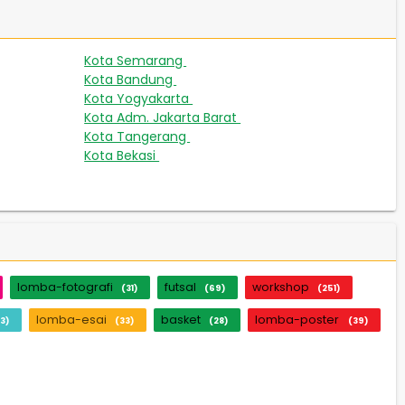
Kota Semarang
267
Kota Bandung
189
Kota Yogyakarta
163
Kota Adm. Jakarta Barat
131
Kota Tangerang
67
Kota Bekasi
42
lomba-fotografi
futsal
workshop
(31)
(69)
(251)
lomba-esai
basket
lomba-poster
3)
(33)
(28)
(39)