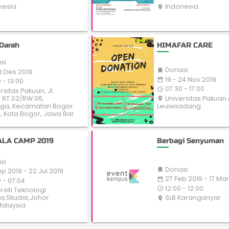
nesia
Indonesia
place
Darah
HIMAFAR CARE
si
Donasi

18 Des 2019
19 - 24 Nov 2019
date_range
 - 13:00
07:30 - 17:00
access_time
rsitas Pakuan, Jl.
 RT.02/RW.06,
Universitas Pakuan
place
ega, Kecamatan Bogor
Leuwisadang
 Kota Bogor, Jawa Bar
LA CAMP 2019
Berbagi Senyuman
si
Donasi

p 2019 - 22 Jul 2019
27 Feb 2019 - 17 Mar
date_range
 - 07:04
12:00 - 12:00
access_time
rsiti Teknologi
a,Skudai,Johor
SLB Karanganyar
place
alaysia