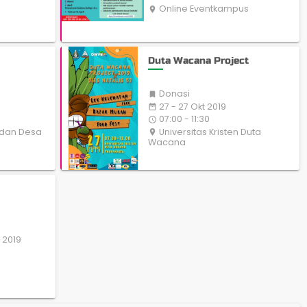
Online Eventkampus
place
Duta Wacana Project
Donasi

27 - 27 Okt 2019
date_range
07:00 - 11:30
access_time
 dan Desa
Universitas Kristen Duta
place
Wacana
 2019