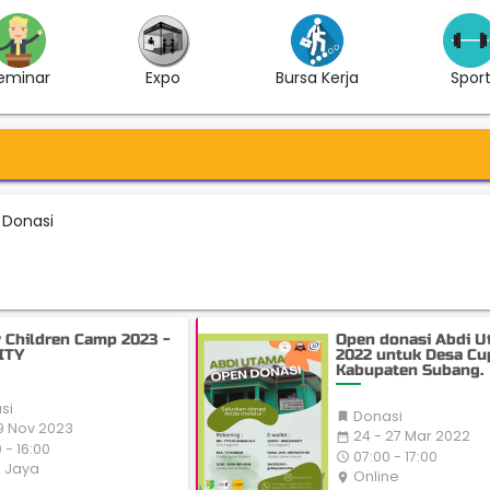
eminar
Expo
Bursa Kerja
Spor
t Donasi
y Children Camp 2023 -
Open donasi Abdi 
ITY
2022 untuk Desa Cu
Kabupaten Subang.
si
Donasi

19 Nov 2023
24 - 27 Mar 2022
date_range
 - 16:00
07:00 - 17:00
access_time
 Jaya
Online
place