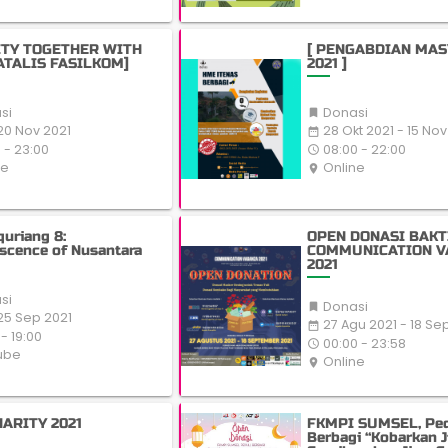
ITY TOGETHER WITH
[ PENGABDIAN MA
ATALIS FASILKOM]
2021 ]
si
Donasi

20 Nov 2021
28 Okt 2021 - 15 Nov
date_range
 - 23:00
08:00 - 22:00
access_time
ne
Online
place
uriang 8:
OPEN DONASI BAKT
scence of Nusantara
COMMUNICATION V
2021
si
Donasi

25 Sep 2021
27 Agu 2021 - 18 Se
date_range
- 19:00
00:00 - 23:58
access_time
ube
Online
place
ARITY 2021
FKMPI SUMSEL, Ped
Berbagi “Kobarkan 