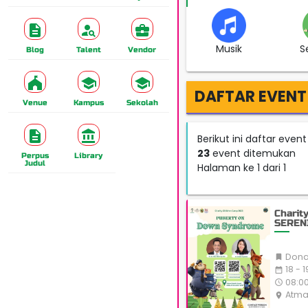
Musik
S
Blog
Talent
Vendor
DAFTAR EVENT
Venue
Kampus
Sekolah
Berikut ini daftar even
23
event ditemukan
Perpus
Library
Judul
Halaman ke 1 dari 1
Charit
SEREN
Dona

18 - 
date_range
08:00
access_time
Atma
place