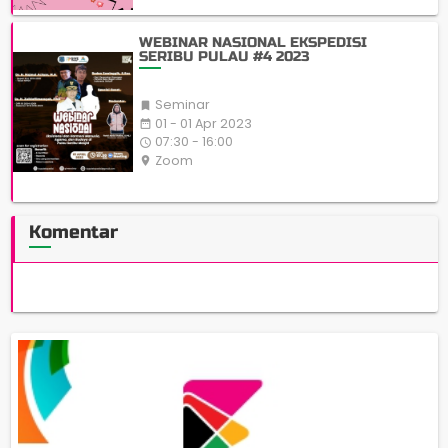
WEBINAR NASIONAL EKSPEDISI
SERIBU PULAU #4 2023
Seminar

01 - 01 Apr 2023
date_range
07:30 - 16:00
access_time
Zoom
place
Komentar