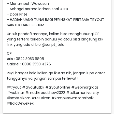
- Menambah Wawasan
- Sebagai sarana latihan soal UTBK
- Door Prize
- HADIAH UANG TUNAI BAGI PERINGKAT PERTAMA TRYOUT
SAINTEK DAN SOSHUM
Untuk pendaftarannya, kalian bisa menghubungi CP
yang tertera terlebih dahulu ya atau bisa langsung klik
link yang ada di bio @script_telu
CP :
Aris : 0822 3053 6808
Gabriel : 0896 3558 4376
Rugi banget kalo kalian ga ikutan nih, jangan lupa catat
tanggalnya ya, jangan sampai terlewat!
#tryout #tryoututbk #tryoutonline #webinargratis
#webinar #mudikroadshow2022 #telkomuniversity
#smbtelkom #telutizen #kampusswastaterbaik
#BoloDeweRek