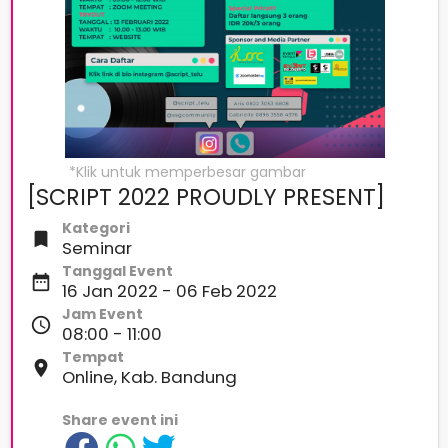
[SCRIPT 2022 PROUDLY PRESENT]
Kategori

Seminar
Tanggal Event
date_range
16 Jan 2022 - 06 Feb 2022
Jam Event
access_time
08:00 - 11:00
Tempat
place
Online, Kab. Bandung
Share event ini