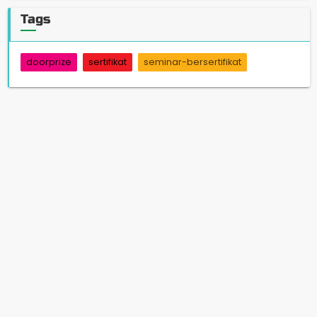
Tags
doorprize
sertifikat
seminar-bersertifikat