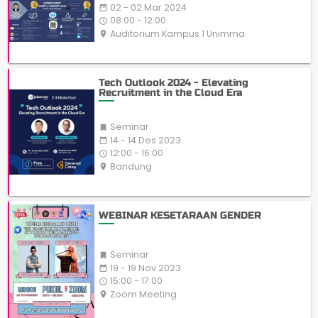
02 - 02 Mar 2024
date_range
08:00 - 12:00
access_time
Auditorium Kampus 1 Unimma
place
Tech Outlook 2024 - Elevating
Recruitment in the Cloud Era
Seminar

14 - 14 Des 2023
date_range
12:00 - 16:00
access_time
Bandung
place
WEBINAR KESETARAAN GENDER
Seminar

19 - 19 Nov 2023
date_range
15:00 - 17:00
access_time
Zoom Meeting
place