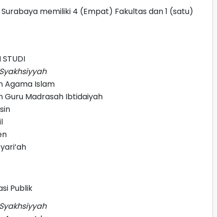
 Surabaya memiliki 4 (Empat) Fakultas dan 1 (satu)
 STUDI
Syakhsiyyah
n Agama Islam
n Guru Madrasah Ibtidaiyah
sin
l
en
yari’ah
si Publik
Syakhsiyyah