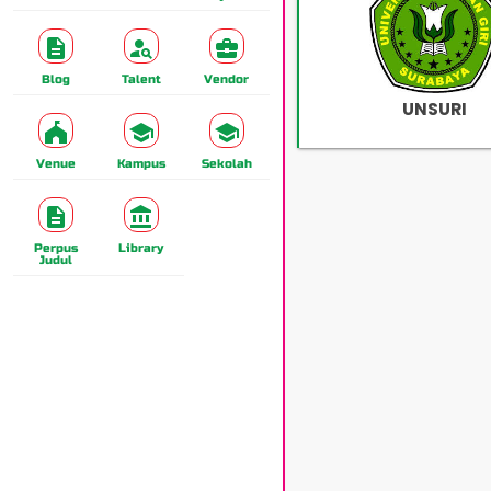
Blog
Talent
Vendor
UNSURI
Venue
Kampus
Sekolah
Perpus
Library
Judul