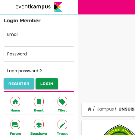
Login Member
Email
Password
Lupa password ?
REGISTER
LOGIN
Kampus
UNSURI
home
Home
Event
Tiket
Forum
Beasiswa
Tryout