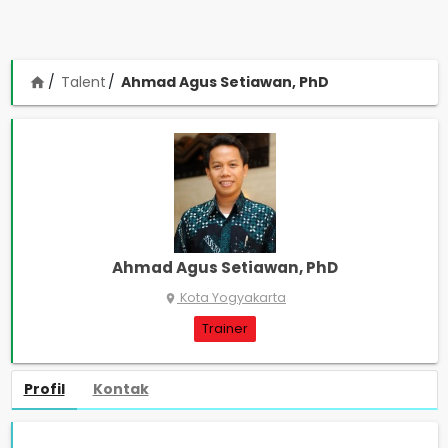
Talent
Ahmad Agus Setiawan, PhD
home
Ahmad Agus Setiawan, PhD
Kota Yogyakarta
place
Trainer
Profil
Kontak