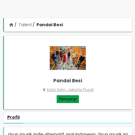
Talent
Pandai Besi
home
Pandai Besi
Kota Adm. Jakarta Pusat
place
Penyanyi
Profil
Grup musik indie alternatif asal Indonesia. Grup musik ini