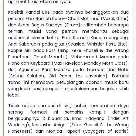
api kreatifitas tetap menyala.
Kolektif Pandai Besi pada awalnya beranggotakan dua
personil Efek Rumah Kaca--Cholil Mahmud (Vokal, Gitar)
dan Akbar Bagus Sudibyo (Drum)--ditambah beberapa
teman musisi yang pernah membantu sebagai
additional player ketika Efek Rumah Kaca manggung;
Andi Sabarudin pada gitar (Seaside, Whistler Post, Bite),
Poppie Airil pada Bass (Bing, Zeke Khaseli & the Wrong
Planeteers, Douet Mauet's), Muhammad Asranur pada
Piano dan Keyboard (Max Havelaar, Monday Math Class),
dan Agustinus Panji Mardika pada Trumpet dan Flute
(Sound Solution, Old Paper, Los Javanian). Formasi
‘ramai’ ini membawa petualangan adonan musik baru
yang lebih luas, komposisi musikalnya pun berjalan lebih
lebar.
Tidak cukup sampai di sini, untuk menambah daya
serang, formasi ini semakin komplit dengan
bergabungnya 3 biduanita, Irma Hidayana (Indie Art
Wedding), Nastasha Abigail (Zeke Khaseli & the Wrong
Planeteers) dan Monica Hapsari (Voyagers of Icarie)