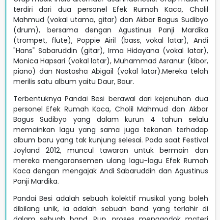
terdiri dari dua personel Efek Rumah Kaca, Cholil
Mahmud (vokal utama, gitar) dan Akbar Bagus Sudibyo
(drum), bersama dengan Agustinus Panji Mardika
(trompet, flute), Poppie Airil (bass, vokal latar), Andi
"Hans" Sabaruddin (gitar), Irma Hidayana (vokal latar),
Monica Hapsari (vokal latar), Muhammad Asranur (kibor,
piano) dan Nastasha Abigail (vokal latar).Mereka telah
merilis satu album yaitu Daur, Baur.
Terbentuknya Pandai Besi berawal dari kejenuhan dua
personel Efek Rumah Kaca, Cholil Mahmud dan Akbar
Bagus Sudibyo yang dalam kurun 4 tahun selalu
memainkan lagu yang sama juga tekanan terhadap
album baru yang tak kunjung selesai. Pada saat Festival
Joyland 2012, muncul tawaran untuk bermain dan
mereka mengaransemen ulang lagu-lagu Efek Rumah
Kaca dengan mengajak Andi Sabaruddin dan Agustinus
Panji Mardika.
Pandai Besi adalah sebuah kolektif musikal yang boleh
dibilang unik, ia adalah sebuah band yang terlahir di
dalam sebuah band. Pun, proses menggodok materi