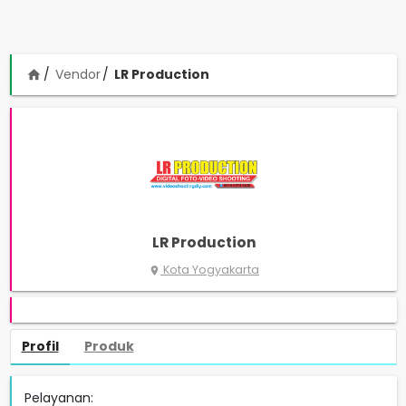
Vendor
LR Production
home
LR Production
Kota Yogyakarta
place
Profil
Produk
Pelayanan: