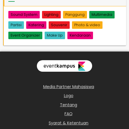
Sound System
Lighting
Panggung
Multimedia
Partisi
Katering
Souvenir
Photo & video
Event Organizer
Make Up
Kendaraan
Media Partner Mahasiswa
Logo
Tentang
FAQ
Syarat & Ketentuan