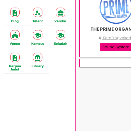
Blog
Talent
Vendor
THE PRIME ORGAN
Kota Yogyakar
place
Venue
Kampus
Sekolah
Sound System
Perpus
Library
Judul