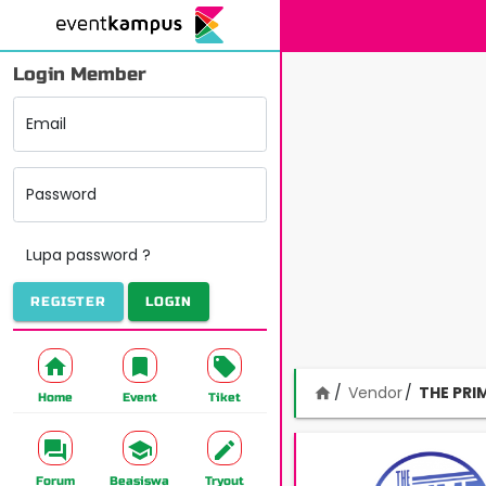
Login Member
Email
Password
Lupa password ?
REGISTER
LOGIN
Vendor
THE PRI
home
Home
Event
Tiket
Forum
Beasiswa
Tryout