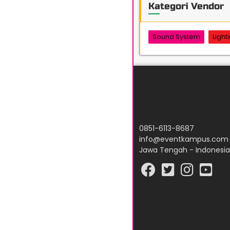
Kategori Vendor
Sound System
Light
0851-6113-8687
info@eventkampus.com
Jawa Tengah - Indonesia