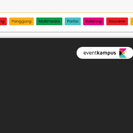
ing
Panggung
Multimedia
Partisi
Katering
Souvenir