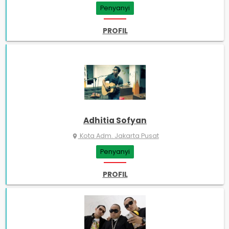
Penyanyi
PROFIL
Adhitia Sofyan
Kota Adm. Jakarta Pusat
place
Penyanyi
PROFIL