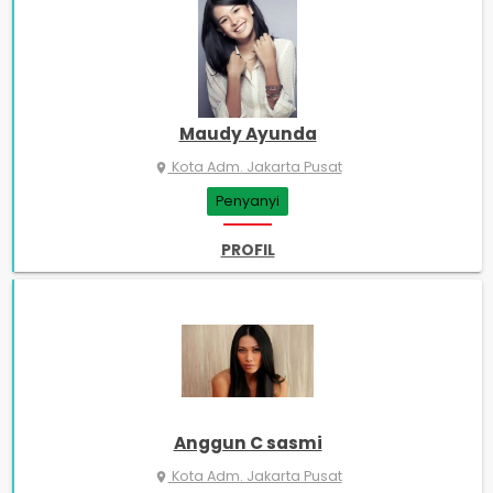
Maudy Ayunda
Kota Adm. Jakarta Pusat
place
Penyanyi
PROFIL
Anggun C sasmi
Kota Adm. Jakarta Pusat
place