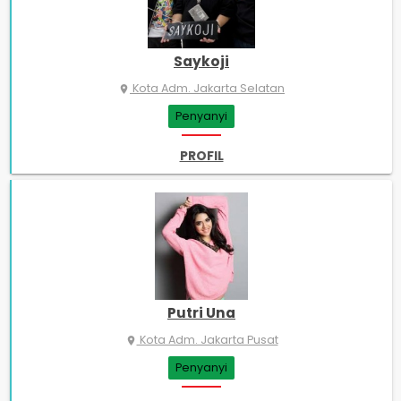
Saykoji
Kota Adm. Jakarta Selatan
place
Penyanyi
PROFIL
Putri Una
Kota Adm. Jakarta Pusat
place
Penyanyi