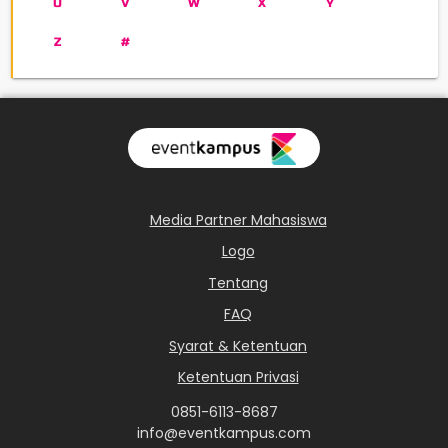
U
V
W
X
Y
Z
#
Media Partner Mahasiswa
Logo
Tentang
FAQ
Syarat & Ketentuan
Ketentuan Privasi
0851-6113-8687
info@eventkampus.com