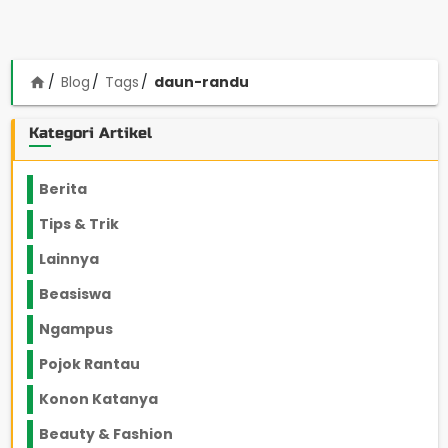
Blog
Tags
daun-randu
home
Kategori Artikel
Berita
2199
Tips & Trik
848
Lainnya
1136
Beasiswa
66
Ngampus
27
Pojok Rantau
12
Konon Katanya
12
Beauty & Fashion
14