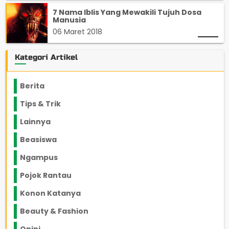
7 Nama Iblis Yang Mewakili Tujuh Dosa
Manusia
06 Maret 2018
Kategori Artikel
Berita
2199
Tips & Trik
848
Lainnya
1136
Beasiswa
66
Ngampus
27
Pojok Rantau
12
Konon Katanya
12
Beauty & Fashion
14