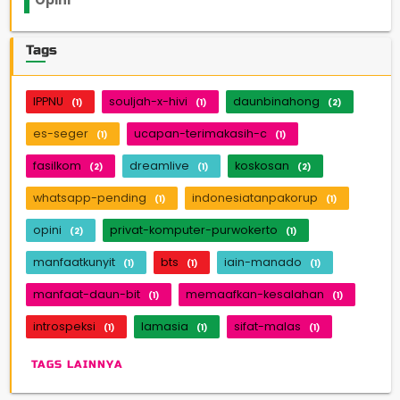
Opini
33
Tags
IPPNU
souljah-x-hivi
daunbinahong
(1)
(1)
(2)
es-seger
ucapan-terimakasih-c
(1)
(1)
fasilkom
dreamlive
koskosan
(2)
(1)
(2)
whatsapp-pending
indonesiatanpakorup
(1)
(1)
opini
privat-komputer-purwokerto
(2)
(1)
manfaatkunyit
bts
iain-manado
(1)
(1)
(1)
manfaat-daun-bit
memaafkan-kesalahan
(1)
(1)
introspeksi
lamasia
sifat-malas
(1)
(1)
(1)
TAGS LAINNYA