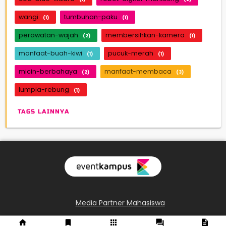
wangi
tumbuhan-paku
(1)
(1)
perawatan-wajah
membersihkan-kamera
(2)
(1)
manfaat-buah-kiwi
pucuk-merah
(1)
(1)
micin-berbahaya
manfaat-membaca
(2)
(3)
lumpia-rebung
(1)
TAGS LAINNYA
Media Partner Mahasiswa
Logo