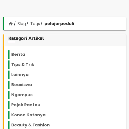
Blog
Tags
pelajarpeduli
home
Kategori Artikel
Berita
2199
Tips & Trik
848
Lainnya
1136
Beasiswa
66
Ngampus
27
Pojok Rantau
12
Konon Katanya
12
Beauty & Fashion
14