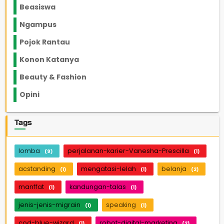
Beasiswa
66
Ngampus
27
Pojok Rantau
12
Konon Katanya
12
Beauty & Fashion
14
Opini
33
Tags
lomba
perjalanan-karier-Vanesha-Prescilla
(9)
(1)
acstanding
mengatasi-lelah
belanja
(1)
(1)
(2)
manffat
kandungan-talas
(1)
(1)
jenis-jenis-migrain
speaking
(1)
(1)
cod-blue-wizard
robot-digital-marketing
(1)
(2)