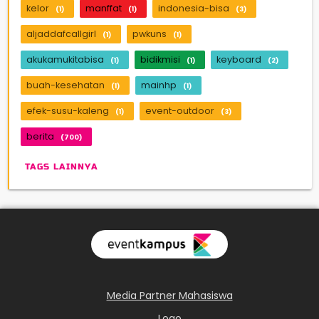
kelor
manffat
indonesia-bisa
(1)
(1)
(3)
aljaddafcallgirl
pwkuns
(1)
(1)
akukamukitabisa
bidikmisi
keyboard
(1)
(1)
(2)
buah-kesehatan
mainhp
(1)
(1)
efek-susu-kaleng
event-outdoor
(1)
(3)
berita
(700)
TAGS LAINNYA
Media Partner Mahasiswa
Logo