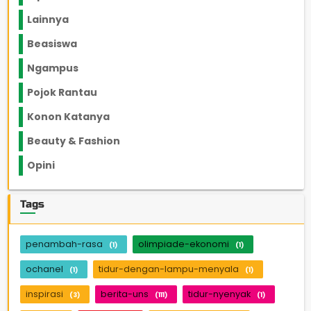
Lainnya
1136
Beasiswa
66
Ngampus
27
Pojok Rantau
12
Konon Katanya
12
Beauty & Fashion
14
Opini
33
Tags
penambah-rasa
olimpiade-ekonomi
(1)
(1)
ochanel
tidur-dengan-lampu-menyala
(1)
(1)
inspirasi
berita-uns
tidur-nyenyak
(3)
(111)
(1)