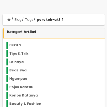
Blog
Tags
perokok-aktif
home
Kategori Artikel
Berita
2199
Tips & Trik
848
Lainnya
1136
Beasiswa
66
Ngampus
27
Pojok Rantau
12
Konon Katanya
12
Beauty & Fashion
14