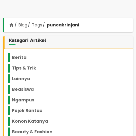
Blog
Tags
puncakrinjani
home
Kategori Artikel
Berita
2199
Tips & Trik
848
Lainnya
1136
Beasiswa
66
Ngampus
27
Pojok Rantau
12
Konon Katanya
12
Beauty & Fashion
14