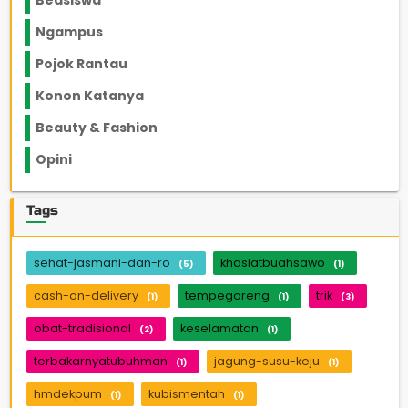
Beasiswa
66
Ngampus
27
Pojok Rantau
12
Konon Katanya
12
Beauty & Fashion
14
Opini
33
Tags
sehat-jasmani-dan-ro
khasiatbuahsawo
(5)
(1)
cash-on-delivery
tempegoreng
trik
(1)
(1)
(3)
obat-tradisional
keselamatan
(2)
(1)
terbakarnyatubuhman
jagung-susu-keju
(1)
(1)
hmdekpum
kubismentah
(1)
(1)