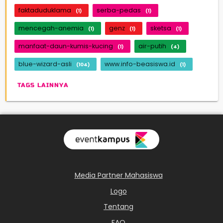
faktaduduklama
serba-pedas
(1)
(1)
mencegah-anemia
genz
sketsa
(1)
(1)
(1)
manfaat-daun-kumis-kucing
air-putih
(1)
(4)
blue-wizard-asli
www.info-beasiswa.id
(104)
(1)
TAGS LAINNYA
Media Partner Mahasiswa
Logo
Tentang
FAQ