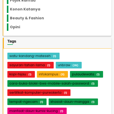
Pojok Rantau
12
Konon Katanya
12
Beauty & Fashion
14
Opini
33
Tags
watu-kandang-mateseh
(1)
sayuran-tahan-lama
unbraw
(1)
(35)
kopi-hijau
infokampus
pulaudewata
(1)
(11)
(1)
cara-buka-blokir-bws-mobile-salah-password
(1)
sertifikat-komputer-purwokerto
(1)
tempat-ngecam
khasiat-daun-mangga
(1)
(1)
manfaat-daun-kumis-kucing
(1)