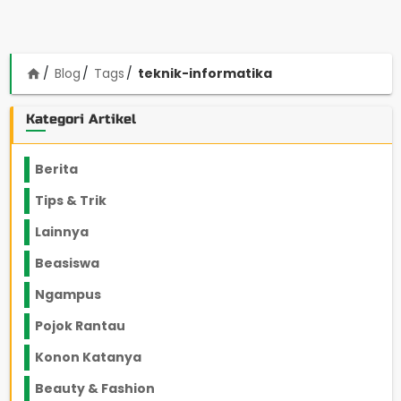
Blog
Tags
teknik-informatika
home
Kategori Artikel
Berita
2199
Tips & Trik
848
Lainnya
1136
Beasiswa
66
Ngampus
27
Pojok Rantau
12
Konon Katanya
12
Beauty & Fashion
14