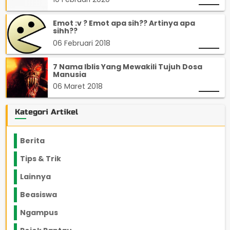
Emot :v ? Emot apa sih?? Artinya apa
sihh??
06 Februari 2018
7 Nama Iblis Yang Mewakili Tujuh Dosa
Manusia
06 Maret 2018
Kategori Artikel
Berita
2199
Tips & Trik
848
Lainnya
1136
Beasiswa
66
Ngampus
27