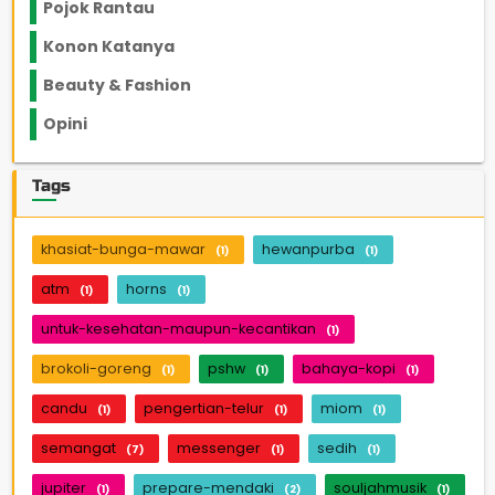
Pojok Rantau
12
Konon Katanya
12
Beauty & Fashion
14
Opini
33
Tags
khasiat-bunga-mawar
hewanpurba
(1)
(1)
atm
horns
(1)
(1)
untuk-kesehatan-maupun-kecantikan
(1)
brokoli-goreng
pshw
bahaya-kopi
(1)
(1)
(1)
candu
pengertian-telur
miom
(1)
(1)
(1)
semangat
messenger
sedih
(7)
(1)
(1)
jupiter
prepare-mendaki
souljahmusik
(1)
(2)
(1)