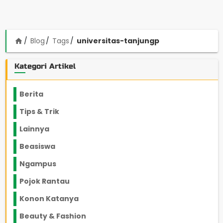
Blog
Tags
universitas-tanjungp
home
Kategori Artikel
Berita
2199
Tips & Trik
848
Lainnya
1136
Beasiswa
66
Ngampus
27
Pojok Rantau
12
Konon Katanya
12
Beauty & Fashion
14