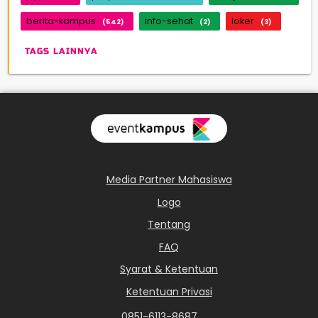
berita-kampus
info-sehat
loker
(542)
(2)
(3)
TAGS LAINNYA
Media Partner Mahasiswa
Logo
Tentang
FAQ
Syarat & Ketentuan
Ketentuan Privasi
0851-6113-8687