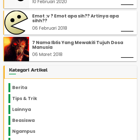
10 Februari 2020
Emot :v ? Emot apa sih?? Artinya apa
sihh??
06 Februari 2018
7 Nama Iblis Yang Mewakili Tujuh Dosa
Manusia
06 Maret 2018
Kategori Artikel
Berita
2199
Tips & Trik
848
Lainnya
1136
Beasiswa
66
Ngampus
27