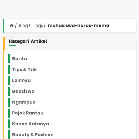
Blog
Tags
mahasiswa-harus-mema
home
Kategori Artikel
Berita
2199
Tips & Trik
848
Lainnya
1136
Beasiswa
66
Ngampus
27
Pojok Rantau
12
Konon Katanya
12
Beauty & Fashion
14