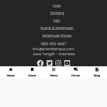
Logo
Tentang
FAQ
Syarat & Ketentuan
Ketentuan Privasi
0851-6113-8687
info@eventkampus.com
Jawa Tengah - Indonesia
Home
Event
Menu
Forum
Blog
© 2017 - 2026 EventKampus.com. All Rights Reserved.
Made with
♥
by KreasiWeb.