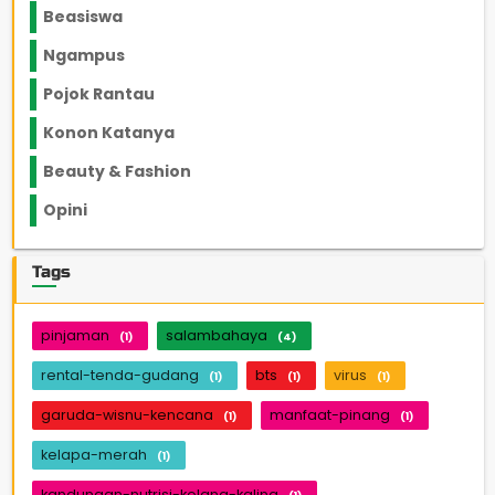
Beasiswa
66
Ngampus
27
Pojok Rantau
12
Konon Katanya
12
Beauty & Fashion
14
Opini
33
Tags
pinjaman
salambahaya
(1)
(4)
rental-tenda-gudang
bts
virus
(1)
(1)
(1)
garuda-wisnu-kencana
manfaat-pinang
(1)
(1)
kelapa-merah
(1)
kandungan-nutrisi-kolang-kaling