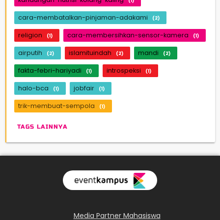
(1)
cara-membatalkan-pinjaman-adakami
(2)
religion
cara-membersihkan-sensor-kamera
(1)
(1)
airputih
islamituindah
mandi
(2)
(2)
(2)
fakta-febri-hariyadi
introspeksi
(1)
(1)
halo-bca
jobfair
(1)
(1)
trik-membuat-sempola
(1)
TAGS LAINNYA
Media Partner Mahasiswa