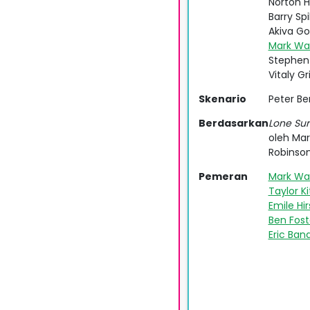
Norton H
Barry Spi
Akiva G
Mark Wa
Stephen
Vitaly Gr
Skenario
Peter Be
Berdasarkan
Lone Sur
oleh Mar
Robinso
Pemeran
Mark Wa
Taylor K
Emile Hi
Ben Fost
Eric Ban