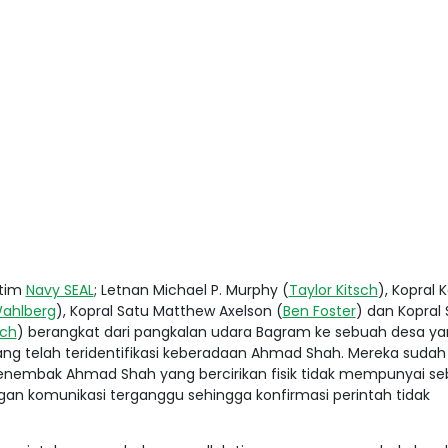
 tim
Navy SEAL
; Letnan Michael P. Murphy (
Taylor Kitsch
), Kopral 
ahlberg
), Kopral Satu Matthew Axelson (
Ben Foster
) dan Kopral
sch
) berangkat dari pangkalan udara Bagram ke sebuah desa y
, yang telah teridentifikasi keberadaan Ahmad Shah. Mereka suda
 menembak Ahmad Shah yang bercirikan fisik tidak mempunyai se
gan komunikasi terganggu sehingga konfirmasi perintah tidak