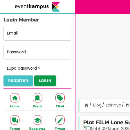
Login Member
Email
Password
Lupa password ?
REGISTER
LOGIN
Blog
Lainnya
P
home
Home
Event
Tiket
Plot FILM Lone S
09:44 09 Maret 202
access_time
Forum
Beasiswa
Tryout