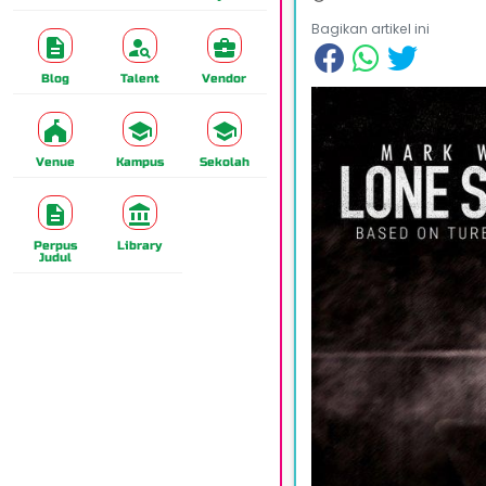
Bagikan artikel ini
Blog
Talent
Vendor
Venue
Kampus
Sekolah
Perpus
Library
Judul