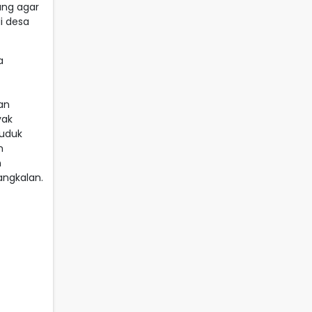
ang agar
i desa
a
an
yak
duduk
n
n
ngkalan.