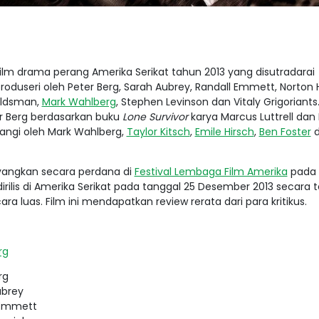
ilm drama perang Amerika Serikat tahun 2013 yang disutradarai
roduseri oleh Peter Berg, Sarah Aubrey, Randall Emmett, Norton H
Goldsman,
Mark Wahlberg
, Stephen Levinson dan Vitaly Grigoriants
eter Berg berdasarkan buku
Lone Survivor
karya Marcus Luttrell dan 
ntangi oleh Mark Wahlberg,
Taylor Kitsch
,
Emile Hirsch
,
Ben Foster
yangkan secara perdana di
Festival Lembaga Film Amerika
pada 
irilis di Amerika Serikat pada tanggal 25 Desember 2013 secara 
cara luas
.
Film ini mendapatkan review rerata dari para kritikus.
rg
rg
ubrey
 Emmett