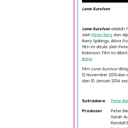
Lone Survivor
Lone Survivor
adalah f
oleh
Peter Berg
dan dip
Barry Spikings, Akiva 
film ini ditulis oleh P
Robinson. Film ini dibi
Bana
.
Film
Lone Survivor
dita
12 November 2013
dan d
dan 10 Januari 2014 se
Sutradara
Peter Be
Produser
Peter Be
Sarah A
Randall