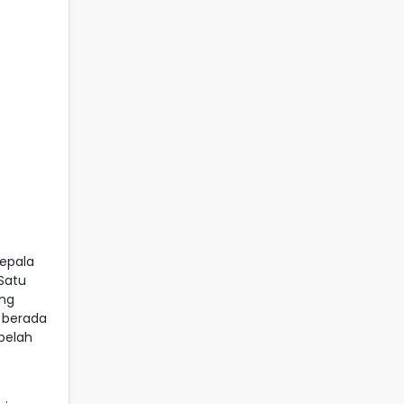
Kepala
 Satu
ang
h berada
belah