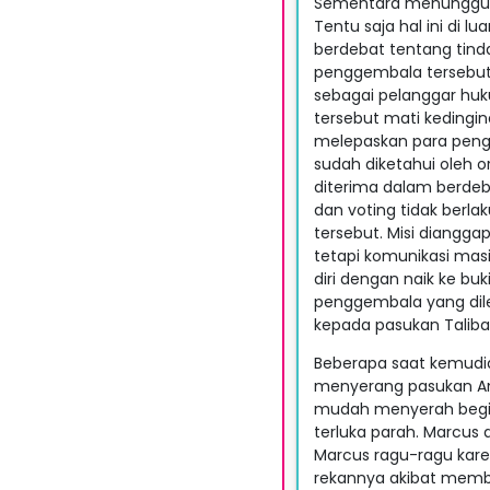
Sementara menunggu 
Tentu saja hal ini di
berdebat tentang tind
penggembala tersebut 
sebagai pelanggar huk
tersebut mati kedingin
melepaskan para pengg
sudah diketahui oleh o
diterima dalam berdeb
dan voting tidak ber
tersebut. Misi diangg
tetapi komunikasi mas
diri dengan naik ke bu
penggembala yang dil
kepada pasukan Taliba
Beberapa saat kemudia
menyerang pasukan Am
mudah menyerah begitu
terluka parah. Marcus 
Marcus ragu-ragu kare
rekannya akibat memb