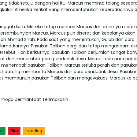
ng tidak setuju dengan hal itu. Marcus meminta tolong seseor
gkalan Amerika Serikat yang memberitahukan keberadaannya d
 tinggal diam. Mereka tetap mencari Marcus dan akhirnya merek
sembunyian Marcus. Marcus pun diseret dan kepalanya akan
buah Ahmad Shah. Pada saat yang menentukan, Gulab dan para
amatkannya. Pasukan Taliban pergi dan tetap mengancam ak
sebut. Hari berikutnya, pasukan Taliban berjumlah sangat ban
ebut dan menembak para penduduk desa. Marcus dan para pen
menembak pasukan Taliban. Marcus terluka parah dan pasuka
kat datang membantu Marcus dan para penduduk desa. Pasuka
kat membunuh pasukan Taliban dan mengevakuasi Marcus ke pa
 semoga bermanfaat Terimakasih
or
Film
trending