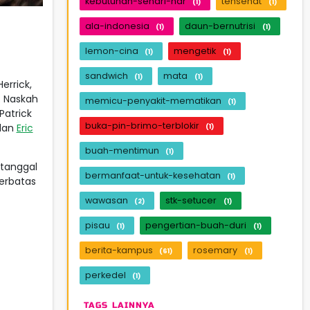
kebutuhan-sehari-har
tehsehat
(1)
(1)
ala-indonesia
daun-bernutrisi
(1)
(1)
lemon-cina
mengetik
(1)
(1)
sandwich
mata
(1)
(1)
errick,
. Naskah
memicu-penyakit-mematikan
(1)
Patrick
buka-pin-brimo-terblokir
dan
Eric
(1)
buah-mentimun
(1)
tanggal
bermanfaat-untuk-kesehatan
(1)
terbatas
wawasan
stk-setucer
(2)
(1)
pisau
pengertian-buah-duri
(1)
(1)
berita-kampus
rosemary
(61)
(1)
perkedel
(1)
TAGS LAINNYA