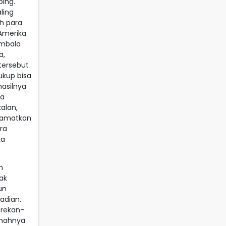
ing.
ling
h para
Amerika
embala
a,
tersebut
ukup bisa
asilnya
la
alan,
elamatkan
ra
ka
n
ak
un
adian.
 rekan-
umahnya