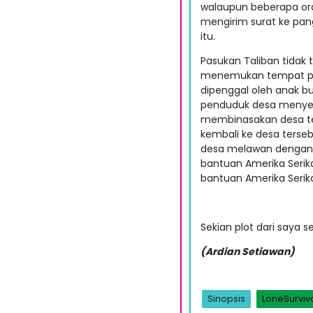
walaupun beberapa ora
mengirim surat ke pan
itu.
Pasukan Taliban tidak
menemukan tempat per
dipenggal oleh anak 
penduduk desa menyel
membinasakan desa ter
kembali ke desa ters
desa melawan dengan 
bantuan Amerika Seri
bantuan Amerika Seri
Sekian plot dari saya
(Ardian Setiawan)
Sinopsis
LoneSurviv