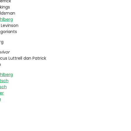
errick
kings
oldsman
hlberg
 Levinson
igoriants
rg
vivor
cus Luttrell dan Patrick
n
hlberg
itsch
rsch
er
a