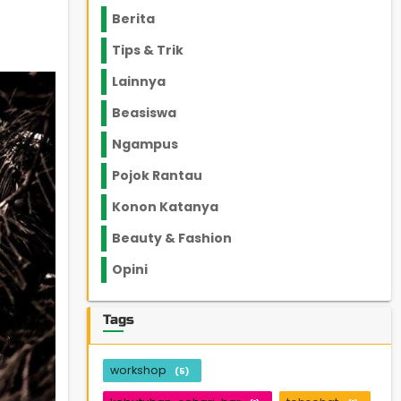
Berita
2199
Tips & Trik
848
Lainnya
1136
Beasiswa
66
Ngampus
27
Pojok Rantau
12
Konon Katanya
12
Beauty & Fashion
14
Opini
33
Tags
workshop
(5)