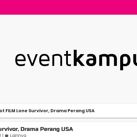
lot FILM Lone Survivor, Drama Perang USA
urvivor, Drama Perang USA
0
|
Lainnya
label