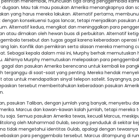
perintah menembak, muncullah tiga orang penggembala kamb
 luar dugaan. Mau tak mau pasukan Amerika menangkapnya dan sa
akan yang harus mereka lakukan. Alternatif pertama, membunu
dengan konsekuensi tugas lancar, tetapi menjadikan pasukan 
um. Alternatif kedua, mengikat dan meninggalkan para pengg
an atau dimakan oleh hewan buas di perbukitan. Alternatif ketig
embala tersebut dan tugas gagal karena keberadaan operasi 
rang lain. Konflik dan pemikiran serta alasan mereka memang c
at. Sebagai kepala dalam misi ini, Murphy berhak memutuskan h
laku. Akhirnya Murphy memutuskan melepaskan para penggemba
ap gagal dan pasukan Amerika berencana untuk kembali ke pangk
ih terganggu di saat-saat yang penting. Mereka hendak meny
kit atas untuk mendapatkan sinyal telepon satelit. Sayangnya, pa
epaskan tersebut memberitahukan keberadaan pasukan Ameri
n.
n, pasukan Taliban, dengan jumlah yang banyak, menyerbu da
erika. Marcus dan kawan-kawan kalah jumlah, tetapi mereka t
 saja. Semua pasukan Amerika tewas, kecuali Marcus, meskip
ditolong oleh Mohammad Gulab, seorang penduduk di sekitar kej
na tidak mengetahui identitas Gulab, apalagi dengan tewasnya
ebaskan para penggembala tersebut. Marcus ditampung di r