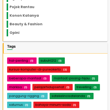
Pojok Rantau
12
Konon Katanya
12
Beauty & Fashion
14
Opini
33
Tags
hal-penting
subuh1212
(1)
(1)
kursus-komputer-di-purwokerto
(2)
beberapa-manfaat
manfaat-pisang-hijau
(1)
(1)
markisa
pelajarhidupsehat
trevelling
(1)
(1)
(1)
panggung-rigging
satekelincisatelanda
(1)
(1)
saturnus
bahaya-minum-soda
(1)
(1)