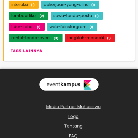
interaksi
pekerjaan-yang-diinc
(1)
(1)
lombaartikel
sewa-tenda-pesta
(2)
(1)
tidur-sehat
web-fbinstargram
(1)
(1)
rental-tenda-event
langklah-mendaki
(3)
(1)
TAGS LAINNYA
Media Partner Mahasiswa
Logo
Tentang
FAQ