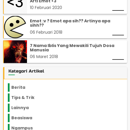
Arti Emot <3
10 Februari 2020
Emot :v ? Emot apa sih?? Artinya apa
sihh??
06 Februari 2018
7 Nama Iblis Yang Mewakili Tujuh Dosa
Manusia
06 Maret 2018
Kategori Artikel
Berita
2199
Tips & Trik
848
Lainnya
1136
Beasiswa
66
Ngampus
27