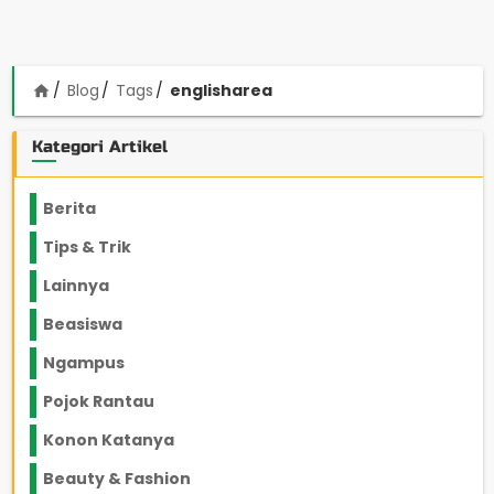
Blog
Tags
englisharea
home
Kategori Artikel
Berita
2199
Tips & Trik
848
Lainnya
1136
Beasiswa
66
Ngampus
27
Pojok Rantau
12
Konon Katanya
12
Beauty & Fashion
14