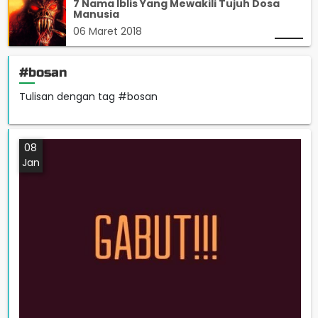
7 Nama Iblis Yang Mewakili Tujuh Dosa
Manusia
06 Maret 2018
#bosan
Tulisan dengan tag #bosan
08
Jan