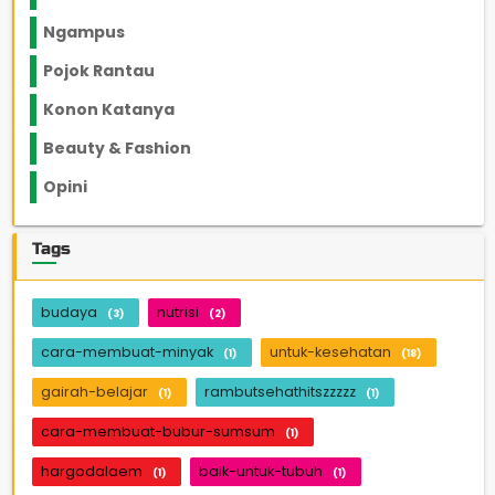
Ngampus
27
Pojok Rantau
12
Konon Katanya
12
Beauty & Fashion
14
Opini
33
Tags
budaya
nutrisi
(3)
(2)
cara-membuat-minyak
untuk-kesehatan
(1)
(18)
gairah-belajar
rambutsehathitszzzzz
(1)
(1)
cara-membuat-bubur-sumsum
(1)
hargodalaem
baik-untuk-tubuh
(1)
(1)