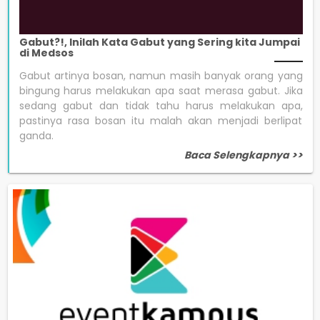
Gabut?!, Inilah Kata Gabut yang Sering kita Jumpai
di Medsos
Gabut artinya bosan, namun masih banyak orang yang
bingung harus melakukan apa saat merasa gabut. Jika
sedang gabut dan tidak tahu harus melakukan apa,
pastinya rasa bosan itu malah akan menjadi berlipat
ganda.
Baca Selengkapnya >>