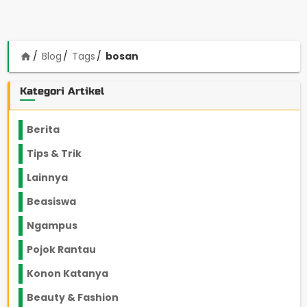
Blog
Tags
bosan
home
Kategori Artikel
Berita
2199
Tips & Trik
848
Lainnya
1136
Beasiswa
66
Ngampus
27
Pojok Rantau
12
Konon Katanya
12
Beauty & Fashion
14