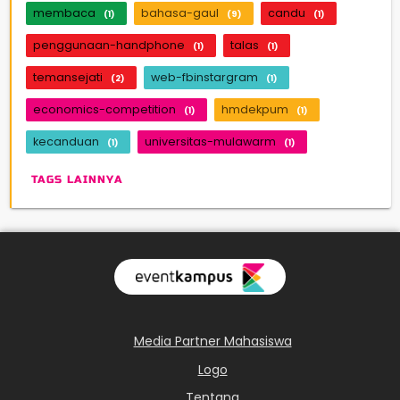
membaca
bahasa-gaul
candu
(1)
(9)
(1)
penggunaan-handphone
talas
(1)
(1)
temansejati
web-fbinstargram
(2)
(1)
economics-competition
hmdekpum
(1)
(1)
kecanduan
universitas-mulawarm
(1)
(1)
TAGS LAINNYA
Media Partner Mahasiswa
Logo
Tentang