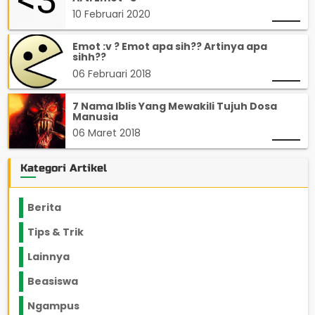
10 Februari 2020
Emot :v ? Emot apa sih?? Artinya apa
sihh??
06 Februari 2018
7 Nama Iblis Yang Mewakili Tujuh Dosa
Manusia
06 Maret 2018
Kategori Artikel
Berita
2199
Tips & Trik
848
Lainnya
1136
Beasiswa
66
Ngampus
27