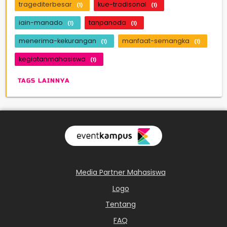
tragediterbesar
kue-tradisonal
(1)
(1)
iain-manado
tanpanoda
(1)
(1)
menerima-kekurangan
manfaat-semangka
(1)
(1)
kegiatanmahasiswa
(1)
TAGS LAINNYA
Media Partner Mahasiswa
Logo
Tentang
FAQ