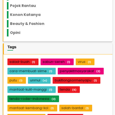
Pojok Rantau
12
Konon Katanya
12
Beauty & Fashion
14
Opini
33
Tags
salad-buah
sabun-sereh
virus
(1)
(1)
(1)
cara-membuat-slime
penyakitmasyarakat
(1)
(2)
putu
unmul
bukitlongsormenyapu
(1)
(4)
(1)
manfaat-kulit-manggi
tenda
(1)
(6)
tenda-roder-indonesia
(2)
manfaat-kembang-kol
salah-bantal
(1)
(1)