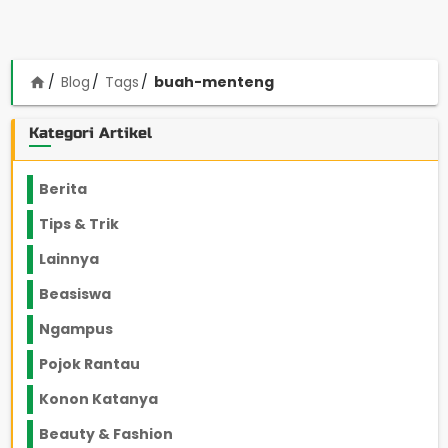
Blog
Tags
buah-menteng
home
Kategori Artikel
Berita
2199
Tips & Trik
848
Lainnya
1136
Beasiswa
66
Ngampus
27
Pojok Rantau
12
Konon Katanya
12
Beauty & Fashion
14