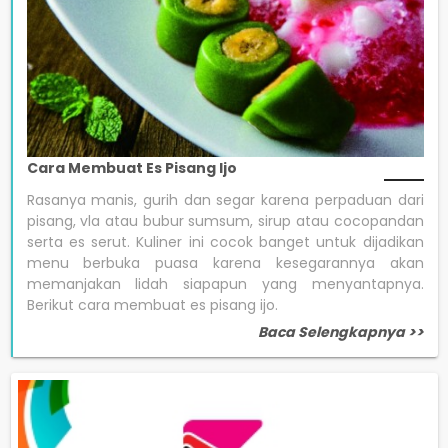
Cara Membuat Es Pisang Ijo
Rasanya manis, gurih dan segar karena perpaduan dari
pisang, vla atau bubur sumsum, sirup atau cocopandan
serta es serut. Kuliner ini cocok banget untuk dijadikan
menu berbuka puasa karena kesegarannya akan
memanjakan lidah siapapun yang menyantapnya.
Berikut cara membuat es pisang ijo.
Baca Selengkapnya >>