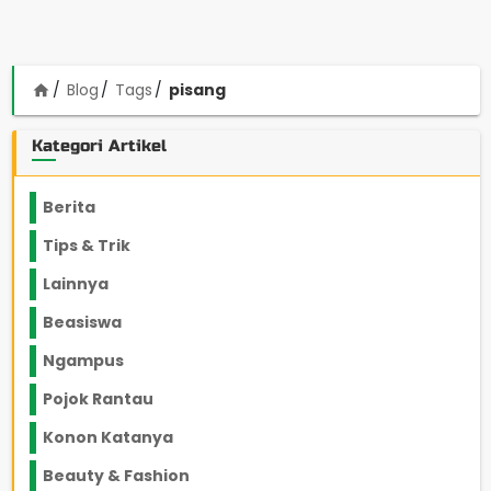
Blog
Tags
pisang
home
Kategori Artikel
Berita
2199
Tips & Trik
848
Lainnya
1136
Beasiswa
66
Ngampus
27
Pojok Rantau
12
Konon Katanya
12
Beauty & Fashion
14