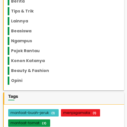
Berita
2199
Tips & Trik
848
Lainnya
1136
Beasiswa
66
Ngampus
27
Pojok Rantau
12
Konon Katanya
12
Beauty & Fashion
14
Opini
33
Tags
manfaat-buah-jeruk
menjagamata
(1)
(1)
manfaat-tomat
(2)