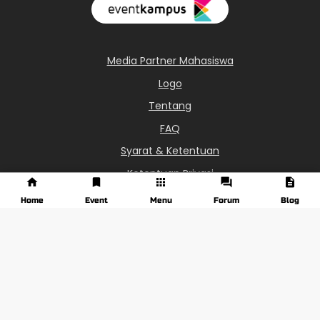
Media Partner Mahasiswa
Logo
Tentang
FAQ
Syarat & Ketentuan
Ketentuan Privasi
0851-6113-8687
Home
Event
Menu
Forum
Blog
info@eventkampus.com
Jawa Tengah - Indonesia