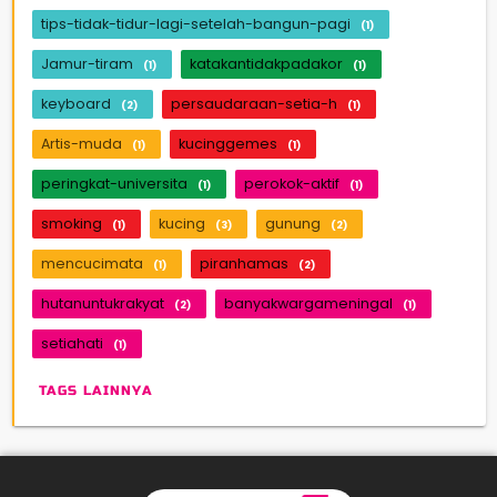
tips-tidak-tidur-lagi-setelah-bangun-pagi
(1)
Jamur-tiram
katakantidakpadakor
(1)
(1)
keyboard
persaudaraan-setia-h
(2)
(1)
Artis-muda
kucinggemes
(1)
(1)
peringkat-universita
perokok-aktif
(1)
(1)
smoking
kucing
gunung
(1)
(3)
(2)
mencucimata
piranhamas
(1)
(2)
hutanuntukrakyat
banyakwargameningal
(2)
(1)
setiahati
(1)
TAGS LAINNYA