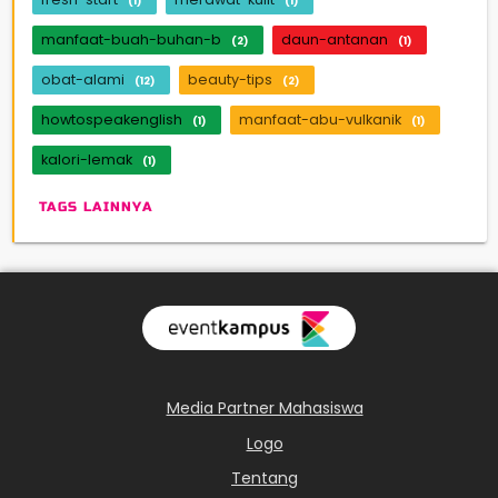
(1)
(1)
manfaat-buah-buhan-b
daun-antanan
(2)
(1)
obat-alami
beauty-tips
(12)
(2)
howtospeakenglish
manfaat-abu-vulkanik
(1)
(1)
kalori-lemak
(1)
TAGS LAINNYA
Media Partner Mahasiswa
Logo
Tentang