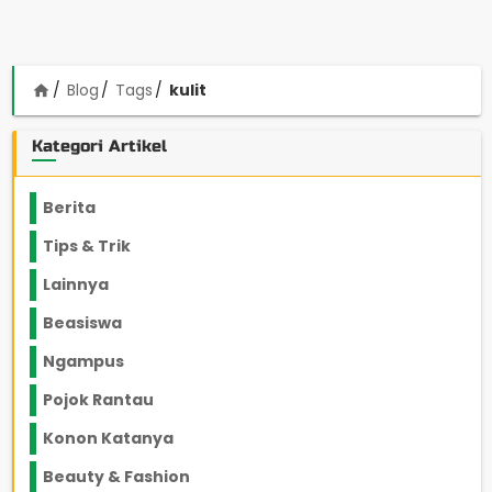
Blog
Tags
kulit
home
Kategori Artikel
Berita
2199
Tips & Trik
848
Lainnya
1136
Beasiswa
66
Ngampus
27
Pojok Rantau
12
Konon Katanya
12
Beauty & Fashion
14