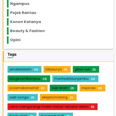
Ngampus
27
Pojok Rantau
12
Konon Katanya
12
Beauty & Fashion
14
Opini
33
Tags
jendelaislam
tatasurya
glow-run
(3)
(1)
(1)
blogeventkampus
manfaatdaunjambu
(3)
(2)
polamakansehat
kaki-kram
inspirasi
(1)
(1)
(3)
wali-songo
eksplormalang
(1)
(1)
cara-mengurangi-mata-minus-secara-alami
(1)
fresh-start
merawat-kulit