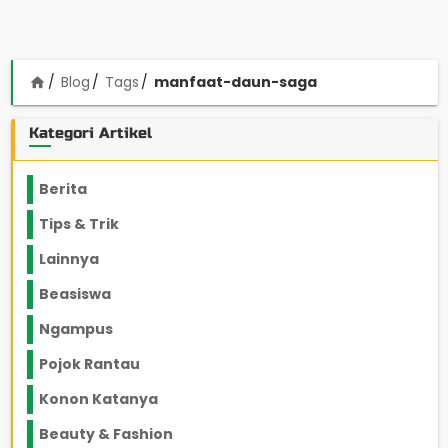
Blog
Tags
manfaat-daun-saga
home
Kategori Artikel
Berita
2199
Tips & Trik
848
Lainnya
1136
Beasiswa
66
Ngampus
27
Pojok Rantau
12
Konon Katanya
12
Beauty & Fashion
14