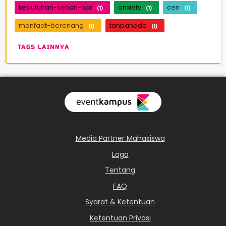
kebutuhan-sehari-har
anxiety
ceri
(1)
(1)
(1)
manfaat-berenang
tanpanoda
(1)
(1)
TAGS LAINNYA
Media Partner Mahasiswa
Logo
Tentang
FAQ
Syarat & Ketentuan
Ketentuan Privasi