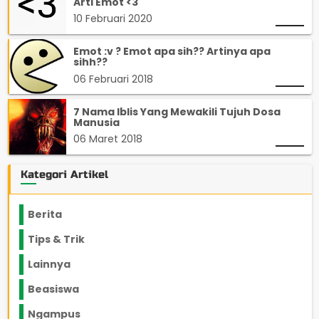
Arti Emot <3
10 Februari 2020
Emot :v ? Emot apa sih?? Artinya apa
sihh??
06 Februari 2018
7 Nama Iblis Yang Mewakili Tujuh Dosa
Manusia
06 Maret 2018
Kategori Artikel
Berita
2199
Tips & Trik
848
Lainnya
1136
Beasiswa
66
Ngampus
27