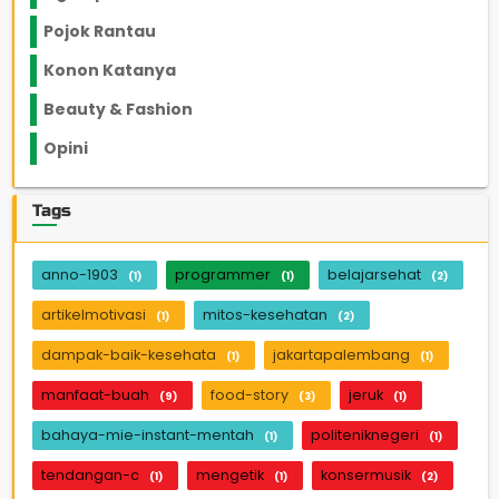
Pojok Rantau
12
Konon Katanya
12
Beauty & Fashion
14
Opini
33
Tags
anno-1903
programmer
belajarsehat
(1)
(1)
(2)
artikelmotivasi
mitos-kesehatan
(1)
(2)
dampak-baik-kesehata
jakartapalembang
(1)
(1)
manfaat-buah
food-story
jeruk
(9)
(3)
(1)
bahaya-mie-instant-mentah
politeniknegeri
(1)
(1)
tendangan-c
mengetik
konsermusik
(1)
(1)
(2)