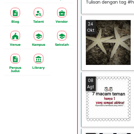
Tulisan dengan tag #h
Blog
Talent
Vendor
24
Okt
Venue
Kampus
Sekolah
Perpus
Library
Judul
08
Agt