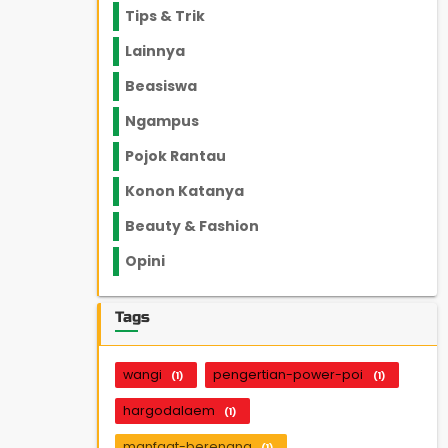
Tips & Trik
848
Lainnya
1136
Beasiswa
66
Ngampus
27
Pojok Rantau
12
Konon Katanya
12
Beauty & Fashion
14
Opini
33
Tags
wangi
pengertian-power-poi
(1)
(1)
hargodalaem
(1)
manfaat-berenang
(1)