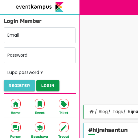
Login Member
Email
Password
Lupa password ?
REGISTER
LOGIN
Blog
Tags
hijr
home
Home
Event
Tiket
#hijrahsantun
Forum
Beasiswa
Tryout