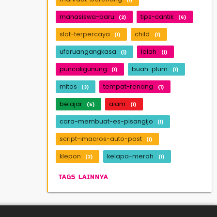
mahasiswa-baru
tips-cantik
(2)
(6)
slot-terpercaya
child
(1)
(1)
uforuangangkasa
lelah
(1)
(1)
puncakgunung
buah-plum
(1)
(1)
mitos
tempat-renang
(3)
(1)
belajar
alam
(5)
(1)
cara-membuat-es-pisangijo
(1)
script-imacros-auto-post
(1)
klepon
kelapa-merah
(2)
(1)
TAGS LAINNYA