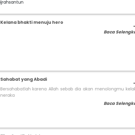
ijrahsantun
Kelana bhakti menuju hero
Baca Selengk
Sahabat yang Abadi
Bersahabatlah karena Allah sebab dia akan menolongmu kelak
neraka
Baca Selengk