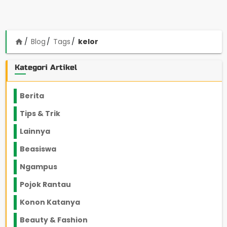
Blog
Tags
kelor
home
Kategori Artikel
Berita
2199
Tips & Trik
848
Lainnya
1136
Beasiswa
66
Ngampus
27
Pojok Rantau
12
Konon Katanya
12
Beauty & Fashion
14