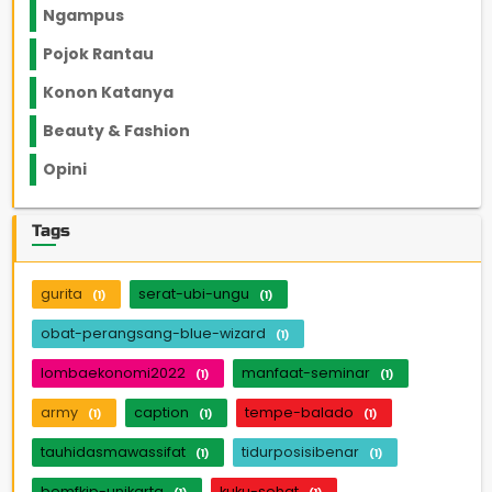
Ngampus
27
Pojok Rantau
12
Konon Katanya
12
Beauty & Fashion
14
Opini
33
Tags
gurita
serat-ubi-ungu
(1)
(1)
obat-perangsang-blue-wizard
(1)
lombaekonomi2022
manfaat-seminar
(1)
(1)
army
caption
tempe-balado
(1)
(1)
(1)
tauhidasmawassifat
tidurposisibenar
(1)
(1)
bemfkip-unikarta
kuku-sehat