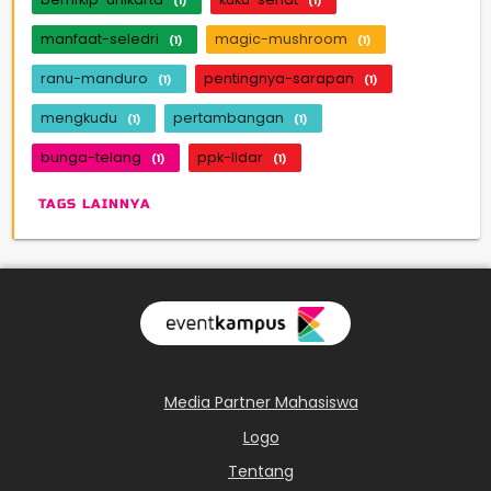
(1)
(1)
manfaat-seledri
magic-mushroom
(1)
(1)
ranu-manduro
pentingnya-sarapan
(1)
(1)
mengkudu
pertambangan
(1)
(1)
bunga-telang
ppk-lidar
(1)
(1)
TAGS LAINNYA
Media Partner Mahasiswa
Logo
Tentang