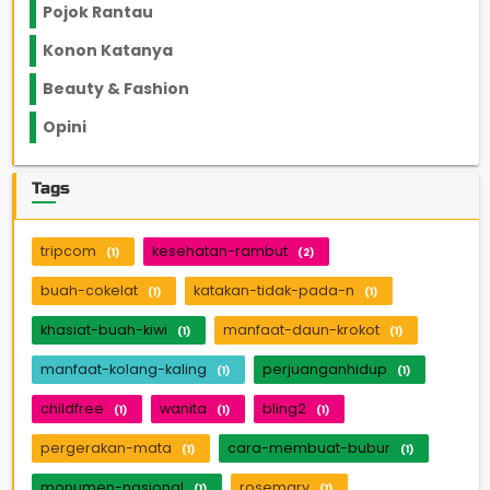
Pojok Rantau
12
Konon Katanya
12
Beauty & Fashion
14
Opini
33
Tags
tripcom
kesehatan-rambut
(1)
(2)
buah-cokelat
katakan-tidak-pada-n
(1)
(1)
khasiat-buah-kiwi
manfaat-daun-krokot
(1)
(1)
manfaat-kolang-kaling
perjuanganhidup
(1)
(1)
childfree
wanita
bling2
(1)
(1)
(1)
pergerakan-mata
cara-membuat-bubur
(1)
(1)
monumen-nasional
rosemary
(1)
(1)