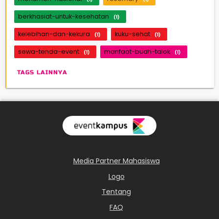
berkhasiat-untuk-kesehatan
(1)
kelebihan-dan-kekura
kuku-sehat
(1)
(1)
sewa-tenda-event
manfaat-buah-talok
(1)
(1)
TAGS LAINNYA
Media Partner Mahasiswa
Logo
Tentang
FAQ