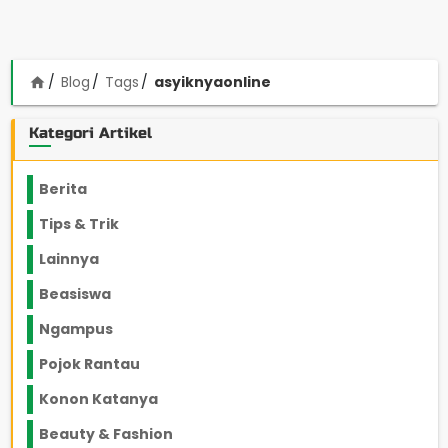
Blog
Tags
asyiknyaonline
home
Kategori Artikel
Berita
2199
Tips & Trik
848
Lainnya
1136
Beasiswa
66
Ngampus
27
Pojok Rantau
12
Konon Katanya
12
Beauty & Fashion
14