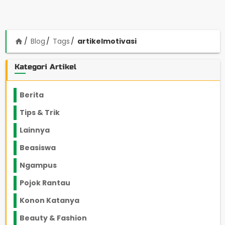
Blog
Tags
artikelmotivasi
home
Kategori Artikel
Berita
2199
Tips & Trik
848
Lainnya
1136
Beasiswa
66
Ngampus
27
Pojok Rantau
12
Konon Katanya
12
Beauty & Fashion
14