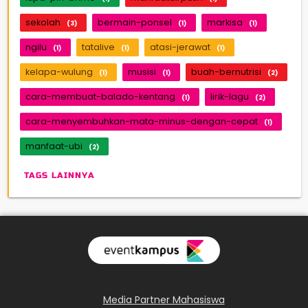
sekolah
bermain-ponsel
markisa
(3)
(1)
(1)
ngilu
tatalive
atasi-jerawat
(1)
(1)
(1)
kelapa-wulung
musisi
buah-bernutrisi
(1)
(1)
(2)
cara-membuat-balado-kentang
lirik-lagu
(1)
(2)
cara-menyembuhkan-mata-minus-dengan-cepat
(1)
manfaat-ubi
(2)
TAGS LAINNYA
Media Partner Mahasiswa