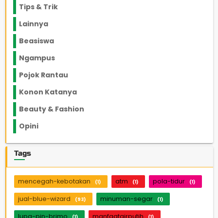
Tips & Trik
848
Lainnya
1136
Beasiswa
66
Ngampus
27
Pojok Rantau
12
Konon Katanya
12
Beauty & Fashion
14
Opini
33
Tags
mencegah-kebotakan
atm
pola-tidur
(1)
(1)
(1)
jual-blue-wizard
minuman-segar
(93)
(1)
lupa-pin-brimo
manfaatairputih
(1)
(1)