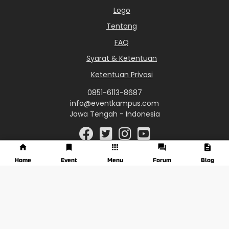
Logo
Tentang
FAQ
Syarat & Ketentuan
Ketentuan Privasi
0851-6113-8687
info@eventkampus.com
Jawa Tengah - Indonesia
Home
Event
Menu
Forum
Blog
© 2017 - 2026 EventKampus.com. All Rights Reserved.
Made with
♥
by KreasiWeb.