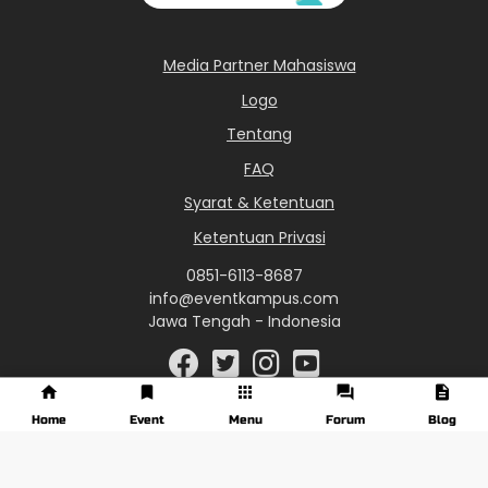
Media Partner Mahasiswa
Logo
Tentang
FAQ
Syarat & Ketentuan
Ketentuan Privasi
0851-6113-8687
info@eventkampus.com
Jawa Tengah - Indonesia
Home
Event
Menu
Forum
Blog
© 2017 - 2026 EventKampus.com. All Rights Reserved.
Made with
♥
by KreasiWeb.