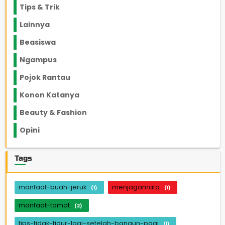
Tips & Trik
848
Lainnya
1136
Beasiswa
66
Ngampus
27
Pojok Rantau
12
Konon Katanya
12
Beauty & Fashion
14
Opini
33
Tags
manfaat-buah-jeruk
menjagamata
(1)
(1)
manfaat-tomat
(2)
tips-tidak-tidur-lagi-setelah-bangun-pagi
(1)