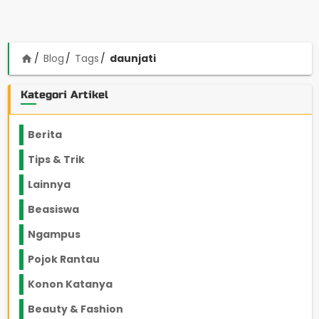
Blog
Tags
daunjati
home
Kategori Artikel
Berita
2199
Tips & Trik
848
Lainnya
1136
Beasiswa
66
Ngampus
27
Pojok Rantau
12
Konon Katanya
12
Beauty & Fashion
14