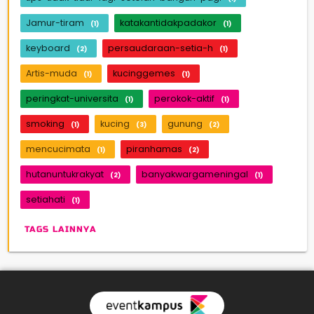
Jamur-tiram
katakantidakpadakor
(1)
(1)
keyboard
persaudaraan-setia-h
(2)
(1)
Artis-muda
kucinggemes
(1)
(1)
peringkat-universita
perokok-aktif
(1)
(1)
smoking
kucing
gunung
(1)
(3)
(2)
mencucimata
piranhamas
(1)
(2)
hutanuntukrakyat
banyakwargameningal
(2)
(1)
setiahati
(1)
TAGS LAINNYA