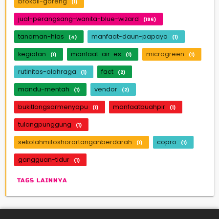
brokoli-goreng
(1)
jual-perangsang-wanita-blue-wizard
(196)
tanaman-hias
manfaat-daun-papaya
(4)
(1)
kegiatan
manfaat-air-es
microgreen
(1)
(1)
(1)
rutinitas-olahraga
fact
(1)
(2)
mandu-mentah
vendor
(1)
(2)
bukitlongsormenyapu
manfaatbuahpir
(1)
(1)
tulangpunggung
(1)
sekolahmitoshorortanganberdarah
copro
(1)
(1)
gangguan-tidur
(1)
TAGS LAINNYA