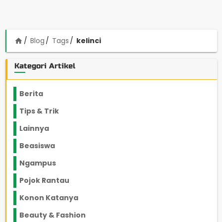
Blog
Tags
kelinci
home
Kategori Artikel
Berita
2199
Tips & Trik
848
Lainnya
1136
Beasiswa
66
Ngampus
27
Pojok Rantau
12
Konon Katanya
12
Beauty & Fashion
14