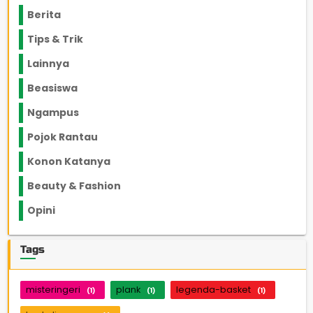
Berita
2199
Tips & Trik
848
Lainnya
1136
Beasiswa
66
Ngampus
27
Pojok Rantau
12
Konon Katanya
12
Beauty & Fashion
14
Opini
33
Tags
misteringeri
plank
legenda-basket
(1)
(1)
(1)