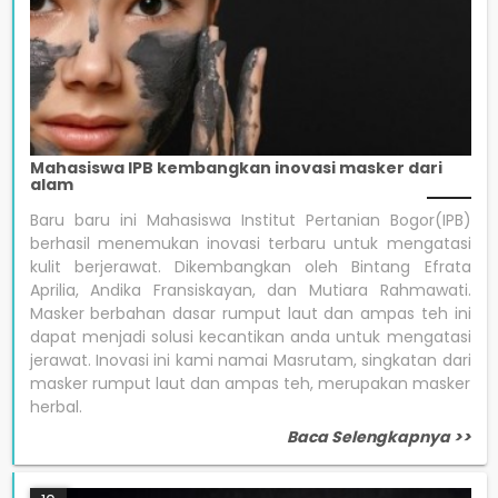
Mahasiswa IPB kembangkan inovasi masker dari
alam
Baru baru ini Mahasiswa Institut Pertanian Bogor(IPB)
berhasil menemukan inovasi terbaru untuk mengatasi
kulit berjerawat. Dikembangkan oleh Bintang Efrata
Aprilia, Andika Fransiskayan, dan Mutiara Rahmawati.
Masker berbahan dasar rumput laut dan ampas teh ini
dapat menjadi solusi kecantikan anda untuk mengatasi
jerawat. Inovasi ini kami namai Masrutam, singkatan dari
masker rumput laut dan ampas teh, merupakan masker
herbal.
Baca Selengkapnya >>