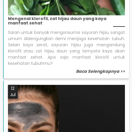
Mengenal klorofil, zat hijau daun yang kaya
manfaat sehat
Saran untuk banyak mengonsumsi sayuran hijau sangat
umum didengungkan demi menjaga kesehatan tubuh.
Selain kaya serat, sayuran hijau juga mengandung
klorofil atau zat hijau daun yang ternyata kaya akan
manfaat sehat. Apa saja manfaat klorofil untuk
kesehatan tubuhmu?
Baca Selengkapnya >>
12
Jul