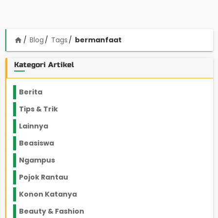
Blog
Tags
bermanfaat
home
Kategori Artikel
Berita
2199
Tips & Trik
848
Lainnya
1136
Beasiswa
66
Ngampus
27
Pojok Rantau
12
Konon Katanya
12
Beauty & Fashion
14