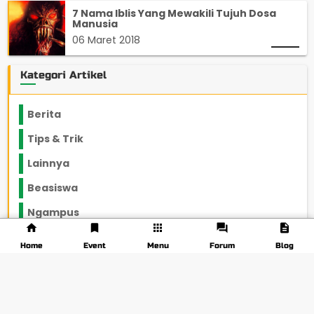
7 Nama Iblis Yang Mewakili Tujuh Dosa
Manusia
06 Maret 2018
Kategori Artikel
Berita
2199
Tips & Trik
848
Lainnya
1136
Beasiswa
66
Ngampus
27
Pojok Rantau
12
Home
Event
Menu
Forum
Blog
Konon Katanya
12
Beauty & Fashion
14
Opini
33