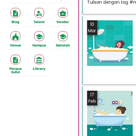
Tulisan dengan tag #
Blog
Talent
Vendor
10
Mar
Venue
Kampus
Sekolah
Perpus
Library
Judul
17
Feb