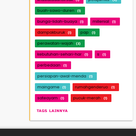
buah-sawo-duren
(1)
bunga-lidah-buaya
millenial
(1)
(1)
dampakburuk
pap
(1)
(1)
perawatan-wajah
(2)
kebutuhan-sehari-har
s
(1)
(1)
perbedaan
(1)
persiapan-awal-menda
(1)
maingame
rumahgenderuo
(1)
(1)
sateayam
pucuk-merah
(1)
(1)
TAGS LAINNYA