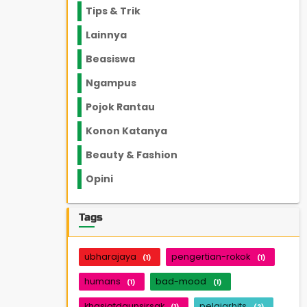
Tips & Trik
848
Lainnya
1136
Beasiswa
66
Ngampus
27
Pojok Rantau
12
Konon Katanya
12
Beauty & Fashion
14
Opini
33
Tags
ubharajaya
pengertian-rokok
(1)
(1)
humans
bad-mood
(1)
(1)
khasiatdaunsirsak
pelajarhits
(1)
(2)