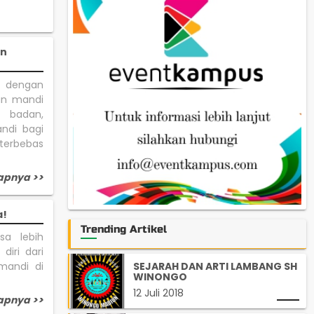
an
i dengan
an mandi
 badan,
ndi bagi
 terbebas
apnya >>
a!
Trending Artikel
sa lebih
diri dari
SEJARAH DAN ARTI LAMBANG SH
mandi di
WINONGO
12 Juli 2018
apnya >>