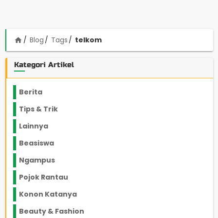
Blog
Tags
telkom
home
Kategori Artikel
Berita
2199
Tips & Trik
848
Lainnya
1136
Beasiswa
66
Ngampus
27
Pojok Rantau
12
Konon Katanya
12
Beauty & Fashion
14