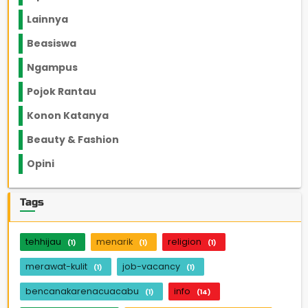
Lainnya
1136
Beasiswa
66
Ngampus
27
Pojok Rantau
12
Konon Katanya
12
Beauty & Fashion
14
Opini
33
Tags
tehhijau
menarik
religion
(1)
(1)
(1)
merawat-kulit
job-vacancy
(1)
(1)
bencanakarenacuacabu
info
(1)
(14)