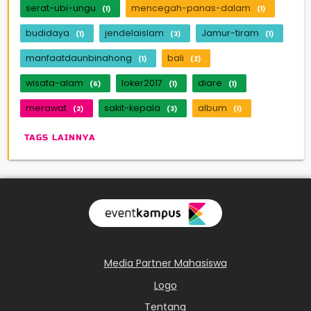
serat-ubi-ungu
mencegah-panas-dalam
(1)
(1)
budidaya
jendelaislam
Jamur-tiram
(1)
(3)
(1)
manfaatdaunbinahong
bali
(1)
(2)
wisata-alam
loker2017
diare
(6)
(1)
(1)
merawat
sakit-kepala
album
(2)
(3)
(1)
TAGS LAINNYA
Media Partner Mahasiswa
Logo
Tentang