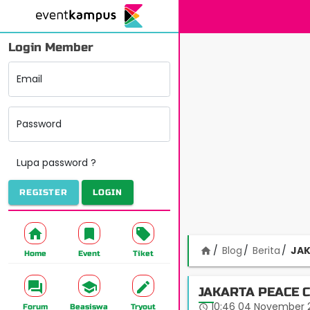
Login Member
Email
Password
Lupa password ?
REGISTER
LOGIN
Blog
Berita
JAK
home
Home
Event
Tiket
JAKARTA PEACE 
10:46 04 November 
access_time
Forum
Beasiswa
Tryout