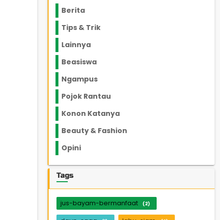
Berita
2199
Tips & Trik
848
Lainnya
1136
Beasiswa
66
Ngampus
27
Pojok Rantau
12
Konon Katanya
12
Beauty & Fashion
14
Opini
33
Tags
jus-bayam-bermanfaat
(2)