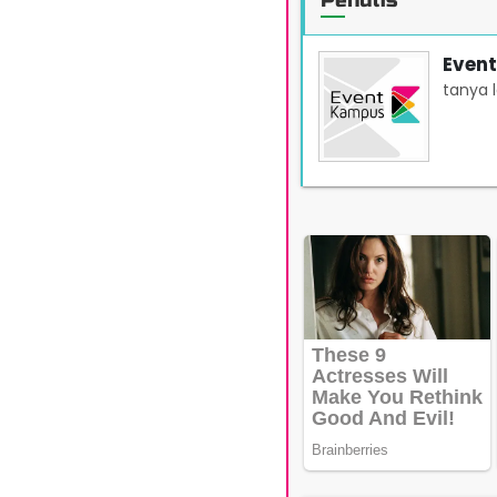
Penulis
Even
tanya 