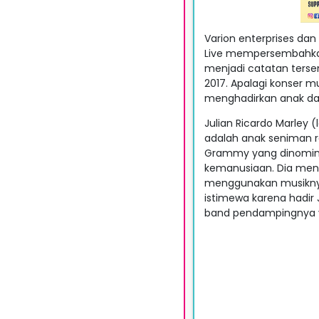
Varion enterprises da
Live mempersembahkan 
menjadi catatan terse
2017. Apalagi konser mu
menghadirkan anak dari
Julian Ricardo Marley (
adalah anak seniman r
Grammy yang dinominas
kemanusiaan. Dia meng
menggunakan musiknya 
istimewa karena hadir 
band pendampingnya ya