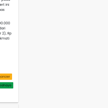
rt ini
uas
00.000
ari
 2), Rp
ikmati
anizer
bahaya