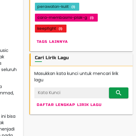
perawatan-kulit
(1)
cara-membasmi-plak-g
(1)
keepfight
(1)
TAGS LAINNYA
usic
ak
Cari Lirik Lagu
s
 seluruh
Masukkan kata kunci untuk mencari lirik
lagu
a
search
hammad,
DAFTAR LENGKAP LIRIK LAGU
ni bisa
ak
menjadi
e pada