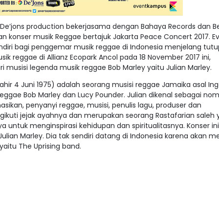
n De’jons production bekerjasama dengan Bahaya Records dan B
konser musik Reggae bertajuk Jakarta Peace Concert 2017. Eve
ndiri bagi penggemar musik reggae di Indonesia menjelang tut
sik reggae di Allianz Ecopark Ancol pada 18 November 2017 ini,
 musisi legenda musik reggae Bob Marley yaitu Julian Marley.
lahir 4 Juni 1975) adalah seorang musisi reggae Jamaika asal Ingg
eggae Bob Marley dan Lucy Pounder. Julian dikenal sebagai nom
ikan, penyanyi reggae, musisi, penulis lagu, produser dan
ikuti jejak ayahnya dan merupakan seorang Rastafarian saleh 
untuk menginspirasi kehidupan dan spiritualitasnya. Konser in
Julian Marley. Dia tak sendiri datang di Indonesia karena akan m
itu The Uprising band.