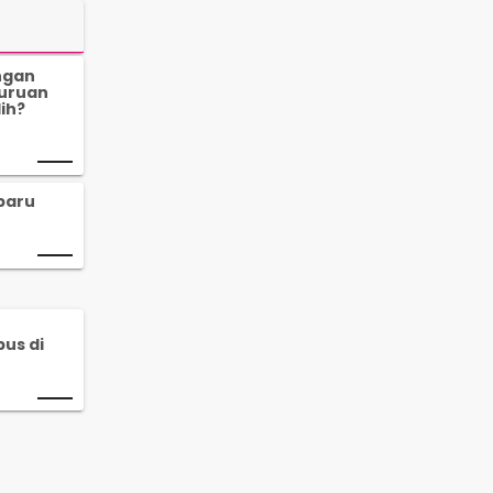
ngan
guruan
lih?
baru
us di