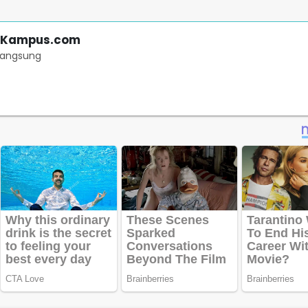
tKampus.com
langsung