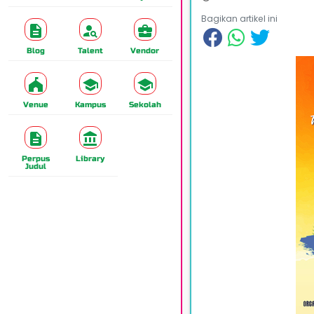
Bagikan artikel ini
Blog
Talent
Vendor
Venue
Kampus
Sekolah
Perpus
Library
Judul