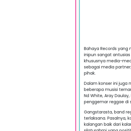
Bahaya Records yang n
inipun sangat antusia
khususnya media-medi
sebagai media partner,
pihak.
Dalam konser ini juga
beberapa musisi terna
Nd White, Aray Daulay,
penggemar reggae di s
Gangstarasta, band re
terlaksana. Pasalnya,
kalangan baik dari kal
silaturahmi yang posi