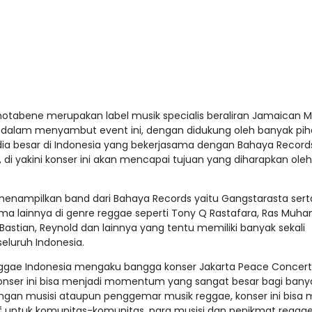
otabene merupakan label musik specialis beraliran Jamaican M
s dalam menyambut event ini, dengan didukung oleh banyak pih
a besar di Indonesia yang bekerjasama dengan Bahaya Record
 di yakini konser ini akan mencapai tujuan yang diharapkan oleh
 menampilkan band dari Bahaya Records yaitu Gangstarasta sert
ma lainnya di genre reggae seperti Tony Q Rastafara, Ras Mu
 Bastian, Reynold dan lainnya yang tentu memiliki banyak sekali
eluruh Indonesia.
ggae Indonesia mengaku bangga konser Jakarta Peace Concert i
 konser ini bisa menjadi momentum yang sangat besar bagi bany
angan musisi ataupun penggemar musik reggae, konser ini bisa 
tif untuk komunitas-komunitas, para musisi dan penikmat regga