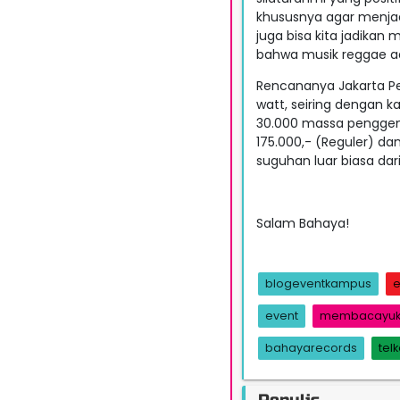
khususnya agar menjadi 
juga bisa kita jadika
bahwa musik reggae ad
Rencananya Jakarta Pe
watt, seiring dengan 
30.000 massa penggema
175.000,- (Reguler) da
suguhan luar biasa dar
Salam Bahaya!
blogeventkampus
e
event
membacayukf
bahayarecords
tel