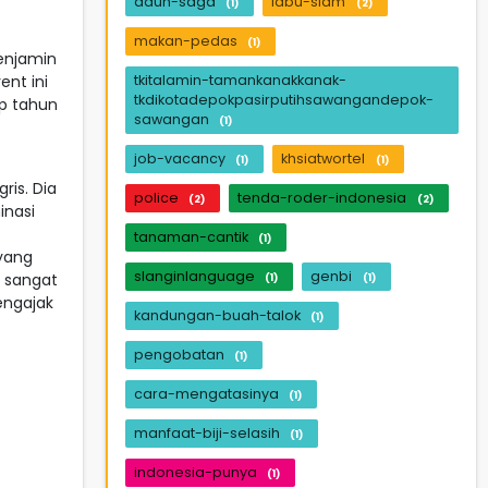
daun-saga
labu-siam
(1)
(2)
makan-pedas
(1)
enjamin
nt ini
tkitalamin-tamankanakkanak-
tkdikotadepokpasirputihsawangandepok-
up tahun
sawangan
(1)
job-vacancy
khsiatwortel
(1)
(1)
ris. Dia
police
tenda-roder-indonesia
(2)
(2)
inasi
tanaman-cantik
(1)
yang
slanginlanguage
genbi
i sangat
(1)
(1)
engajak
kandungan-buah-talok
(1)
pengobatan
(1)
cara-mengatasinya
(1)
manfaat-biji-selasih
(1)
indonesia-punya
(1)