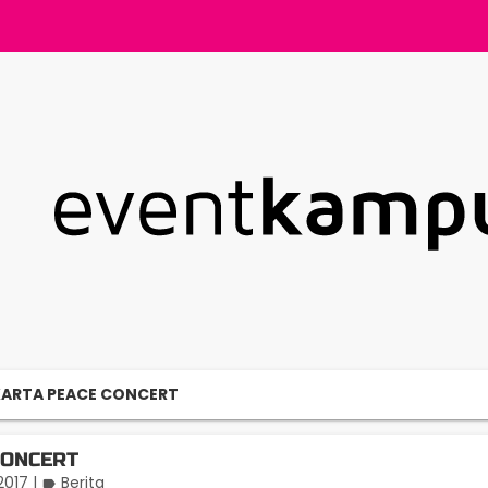
ARTA PEACE CONCERT
CONCERT
2017
|
Berita
label