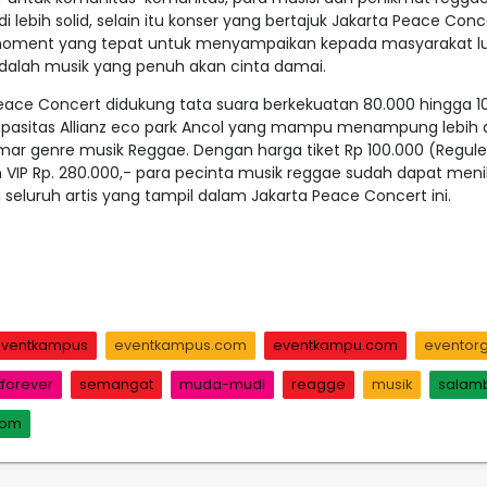
lebih solid, selain itu konser yang bertajuk Jakarta Peace Conce
n moment yang tepat untuk menyampaikan kepada masyarakat l
alah musik yang penuh akan cinta damai.
ace Concert didukung tata suara berkekuatan 80.000 hingga 1
kapasitas Allianz eco park Ancol yang mampu menampung lebih d
r genre musik Reggae. Dengan harga tiket Rp 100.000 (Reguler
n VIP Rp. 280.000,- para pecinta musik reggae sudah dapat men
i seluruh artis yang tampil dalam Jakarta Peace Concert ini.
ventkampus
eventkampus.com
eventkampu.com
eventorg
orever
semangat
muda-mudi
reagge
musik
salam
kom