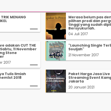
; TRIK MENANG
Merasa belum pas de
IKEL
pilihan prodi dan per
tinggi yang sudah dipi
Bersyukurlah.
04 Juli 2017
ive adakan CUT THE
"Launching Single Ter
Sabtu, 11 November
Souljah"
ling Stone
21 November 2017
er
r 2017
a Tulis Ilmiah
Paket Harga Jasa Live
hem1st 2018
Streaming Event Kamp
Jakarta
20 Januari 2021