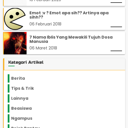
Emot :v ? Emot apa sih?? Artinya apa
sihh??
06 Februari 2018
7 Nama Iblis Yang Mewakili Tujuh Dosa
Manusia
06 Maret 2018
Kategori Artikel
Berita
2199
Tips & Trik
848
Lainnya
1136
Beasiswa
66
Ngampus
27