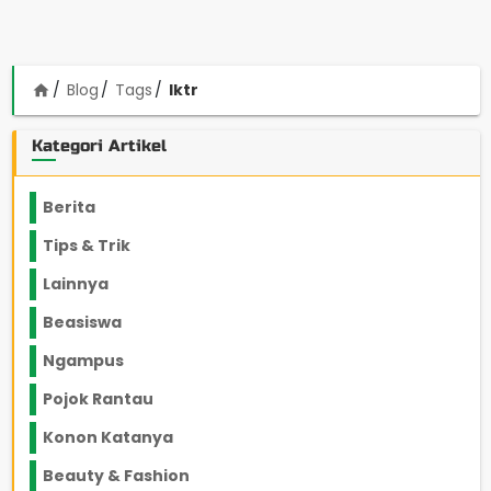
Blog
Tags
lktr
home
Kategori Artikel
Berita
2199
Tips & Trik
848
Lainnya
1136
Beasiswa
66
Ngampus
27
Pojok Rantau
12
Konon Katanya
12
Beauty & Fashion
14