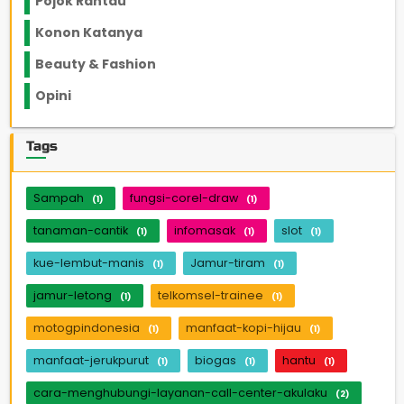
Pojok Rantau
12
Konon Katanya
12
Beauty & Fashion
14
Opini
33
Tags
Sampah
fungsi-corel-draw
(1)
(1)
tanaman-cantik
infomasak
slot
(1)
(1)
(1)
kue-lembut-manis
Jamur-tiram
(1)
(1)
jamur-letong
telkomsel-trainee
(1)
(1)
motogpindonesia
manfaat-kopi-hijau
(1)
(1)
manfaat-jerukpurut
biogas
hantu
(1)
(1)
(1)
cara-menghubungi-layanan-call-center-akulaku
(2)