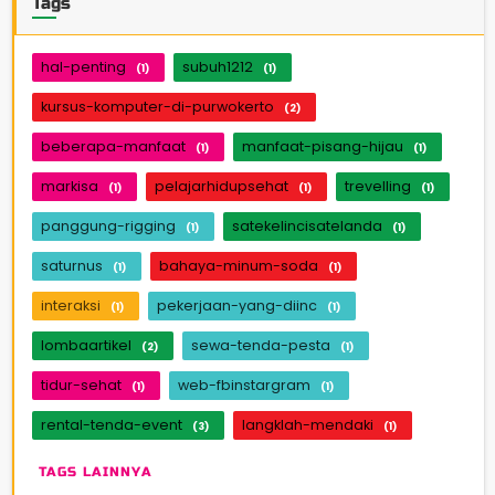
Tags
hal-penting
subuh1212
(1)
(1)
kursus-komputer-di-purwokerto
(2)
beberapa-manfaat
manfaat-pisang-hijau
(1)
(1)
markisa
pelajarhidupsehat
trevelling
(1)
(1)
(1)
panggung-rigging
satekelincisatelanda
(1)
(1)
saturnus
bahaya-minum-soda
(1)
(1)
interaksi
pekerjaan-yang-diinc
(1)
(1)
lombaartikel
sewa-tenda-pesta
(2)
(1)
tidur-sehat
web-fbinstargram
(1)
(1)
rental-tenda-event
langklah-mendaki
(3)
(1)
TAGS LAINNYA