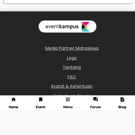
Media Partner Mahasiswa
Logo
Tentang
FAQ
Syarat & Ketentuan
Ketentuan Privasi
0851-6113-8687
Home
Event
Menu
Forum
Blog
info@eventkampus.com
Jawa Tengah - Indonesia