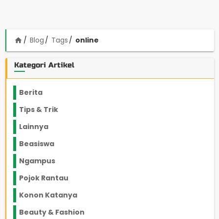
Blog
Tags
online
home
Kategori Artikel
Berita
2199
Tips & Trik
848
Lainnya
1136
Beasiswa
66
Ngampus
27
Pojok Rantau
12
Konon Katanya
12
Beauty & Fashion
14