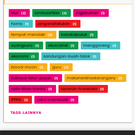
fitur
lombaartikel
jogjakuliner
(2)
(2)
(1)
horns
jangandilakukan
(1)
(1)
tempat-mendaki
kasiatalpukat
(2)
(1)
eyangsuro
situscandi
menggoreng
(1)
(1)
(1)
ekonomi
kandungan-buah-talok
(1)
(1)
blood-moon
guru
(1)
(2)
bahaya-telur-puyuh
makanankhaskarangany
(1)
(1)
soto-khas-bantul
layanan-traveloka
(1)
(1)
IPPNU
cara-membuat
(1)
(1)
TAGS LAINNYA