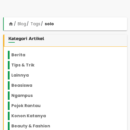
Blog
Tags
solo
home
Kategori Artikel
Berita
2199
Tips & Trik
848
Lainnya
1136
Beasiswa
66
Ngampus
27
Pojok Rantau
12
Konon Katanya
12
Beauty & Fashion
14