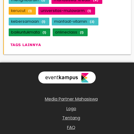
(1)
(4)
kerucut
universitas-mulawarm
(1)
(1)
kebersamaan
manfaat-vitamin
(1)
(2)
baikuntukmata
onlineclass
(1)
(1)
TAGS LAINNYA
Media Partner Mahasiswa
Logo
Tentang
FAQ