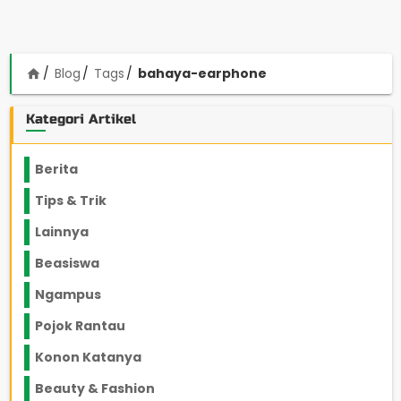
Blog
Tags
bahaya-earphone
home
Kategori Artikel
Berita
2199
Tips & Trik
848
Lainnya
1136
Beasiswa
66
Ngampus
27
Pojok Rantau
12
Konon Katanya
12
Beauty & Fashion
14