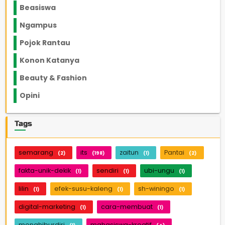
Beasiswa
66
Ngampus
27
Pojok Rantau
12
Konon Katanya
12
Beauty & Fashion
14
Opini
33
Tags
semarang
its
zaitun
Pantai
(2)
(198)
(1)
(2)
fakta-unik-dekik
sendiri
ubi-ungu
(1)
(1)
(1)
lilin
efek-susu-kaleng
sh-winingo
(1)
(1)
(1)
digital-marketing
cara-membuat
(1)
(1)
menghiburdiri
mahasiswa-kreatif