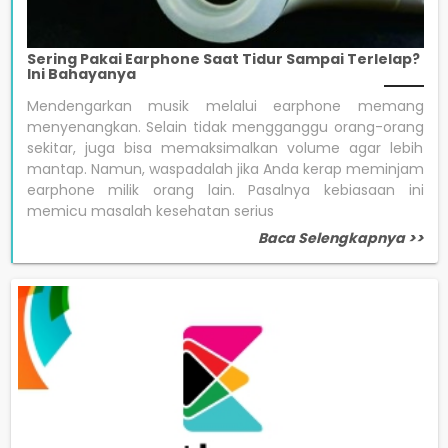
Sering Pakai Earphone Saat Tidur Sampai Terlelap?
Ini Bahayanya
Mendengarkan musik melalui earphone memang
menyenangkan. Selain tidak mengganggu orang-orang
sekitar, juga bisa memaksimalkan volume agar lebih
mantap. Namun, waspadalah jika Anda kerap meminjam
earphone milik orang lain. Pasalnya kebiasaan ini
memicu masalah kesehatan serius
Baca Selengkapnya >>