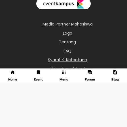
Media Partner Mahasiswa
Logo
Tentang
FAQ
Syarat & Ketentuan
Ketentuan Privasi
0851-6113-8687
Home
Event
Menu
Forum
Blog
info@eventkampus.com
Jawa Tengah - Indonesia