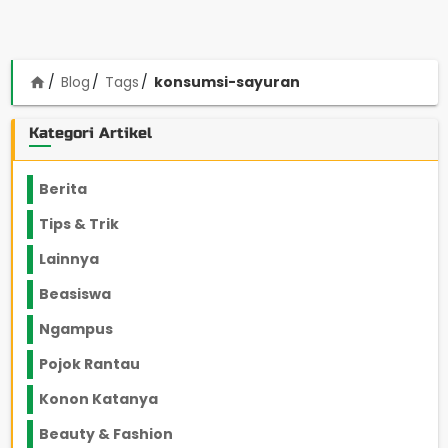
Blog
Tags
konsumsi-sayuran
home
Kategori Artikel
Berita
2199
Tips & Trik
848
Lainnya
1136
Beasiswa
66
Ngampus
27
Pojok Rantau
12
Konon Katanya
12
Beauty & Fashion
14