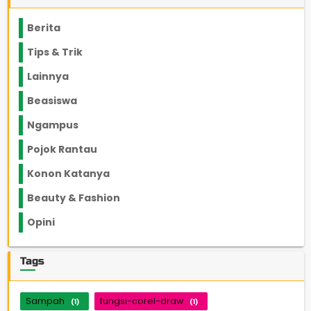
Berita
2199
Tips & Trik
848
Lainnya
1136
Beasiswa
66
Ngampus
27
Pojok Rantau
12
Konon Katanya
12
Beauty & Fashion
14
Opini
33
Tags
Sampah
fungsi-corel-draw
(1)
(1)