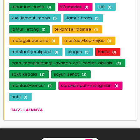
tanaman-cantik
infomasak
slot
(1)
(1)
(1)
kue-lembut-manis
Jamur-tiram
(1)
(1)
jamur-letong
telkomsel-trainee
(1)
(1)
motogpindonesia
manfaat-kopi-hijau
(1)
(1)
manfaat-jerukpurut
biogas
hantu
(1)
(1)
(1)
cara-menghubungi-layanan-call-center-akulaku
(2)
sakit-kepala
sayur-sehat
(3)
(2)
manfaat-kencur
cara-ampuh-menghilan
(1)
(1)
hobi
(1)
TAGS LAINNYA