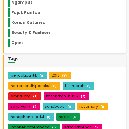
Ngampus
27
Pojok Rantau
12
Konon Katanya
12
Beauty & Fashion
14
Opini
33
Tags
pendakicantik
2018
(1)
(3)
horrorsendiripenakut
bit-merah
(1)
(1)
amira-pro
kesehatan-buruk
(2)
(3)
sayur-unik
sahabatku
rosemary
(1)
(1)
(1)
handphone-jadul
naksir
(1)
(1)
indonesiamembaca
sahabatsehat
(1)
(2)