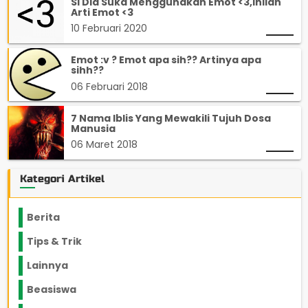
Si Dia Suka Menggunakan Emot <3,Inilah
Arti Emot <3
10 Februari 2020
Emot :v ? Emot apa sih?? Artinya apa
sihh??
06 Februari 2018
7 Nama Iblis Yang Mewakili Tujuh Dosa
Manusia
06 Maret 2018
Kategori Artikel
Berita
2199
Tips & Trik
848
Lainnya
1136
Beasiswa
66