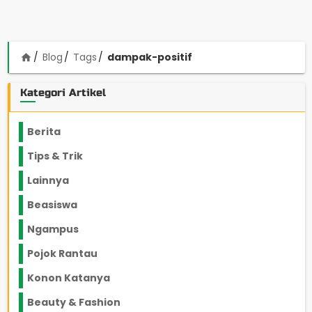
Blog
Tags
dampak-positif
home
Kategori Artikel
Berita
2199
Tips & Trik
848
Lainnya
1136
Beasiswa
66
Ngampus
27
Pojok Rantau
12
Konon Katanya
12
Beauty & Fashion
14