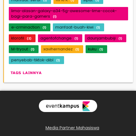
(1)
(1)
(1)
lima-alasan-galaxy-a34-5g-awesome-lime-cocok-
bagi-para-gamers
(1)
e-crminaction
manfaat-buah-kiwi
(1)
(1)
klorofil
agentofchange
daunjambubiji
(2)
(1)
(1)
M-tryout
xavihernandez
kuku
(1)
(1)
(1)
penyebab-tiktok-dibl
(1)
TAGS LAINNYA
Media Partner Mahasiswa