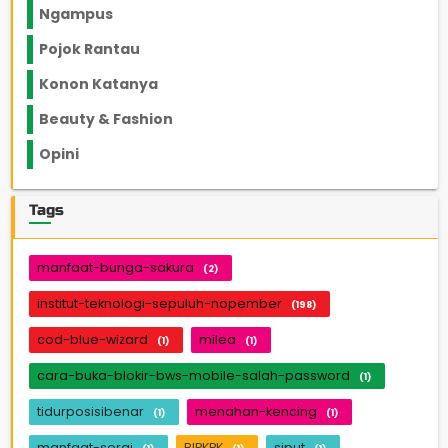
Ngampus
27
Pojok Rantau
12
Konon Katanya
12
Beauty & Fashion
14
Opini
33
Tags
manfaat-bunga-sakura
(2)
institut-teknologi-sepuluh-nopember
(198)
cod-blue-wizard
milea
(1)
(1)
cara-buka-blokir-bws-mobile-salah-password
(1)
tidurposisibenar
menahan-kencing
(1)
(1)
manfaat-serai
RIPKPK
siput