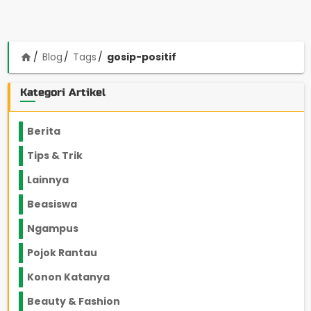
Blog
Tags
gosip-positif
home
Kategori Artikel
Berita
2199
Tips & Trik
848
Lainnya
1136
Beasiswa
66
Ngampus
27
Pojok Rantau
12
Konon Katanya
12
Beauty & Fashion
14