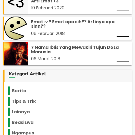
Arti Emot <3
10 Februari 2020
Emot :v ? Emot apa sih?? Artinya apa
sihh??
06 Februari 2018
7 Nama Iblis Yang Mewakili Tujuh Dosa
Manusia
06 Maret 2018
Kategori Artikel
Berita
2199
Tips & Trik
848
Lainnya
1136
Beasiswa
66
Ngampus
27