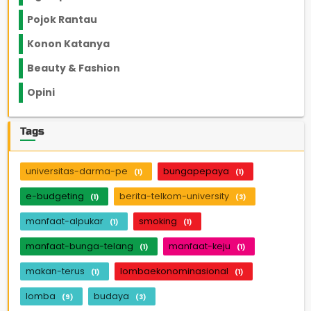
Pojok Rantau
12
Konon Katanya
12
Beauty & Fashion
14
Opini
33
Tags
universitas-darma-pe
bungapepaya
(1)
(1)
e-budgeting
berita-telkom-university
(1)
(3)
manfaat-alpukar
smoking
(1)
(1)
manfaat-bunga-telang
manfaat-keju
(1)
(1)
makan-terus
lombaekonominasional
(1)
(1)
lomba
budaya
(9)
(3)