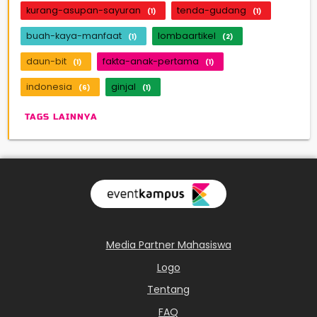
kurang-asupan-sayuran
tenda-gudang
(1)
(1)
buah-kaya-manfaat
lombaartikel
(1)
(2)
daun-bit
fakta-anak-pertama
(1)
(1)
indonesia
ginjal
(6)
(1)
TAGS LAINNYA
Media Partner Mahasiswa
Logo
Tentang
FAQ