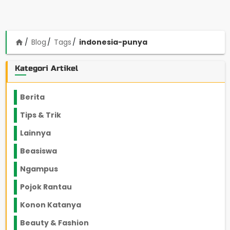
Blog
Tags
indonesia-punya
home
Kategori Artikel
Berita
2199
Tips & Trik
848
Lainnya
1136
Beasiswa
66
Ngampus
27
Pojok Rantau
12
Konon Katanya
12
Beauty & Fashion
14